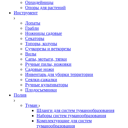
Орхидейницы
Опоры для растений
Инструмент
Лопаты
Грабли
Ножницы садовые
Секаторы
Топоры, колуны
Сучкорезы и веткорезы
Вилы
Сапы, мотыги, тяпки
Ручные пилы, ножовки
Садовые ножи
Инвентарь для уборки территории
Сеялки-сажалки
Ручные культиваторы
Плодосъемники
Полив
Туман
Шланги для систем туманообразования
Наборы систем туманообразования
Комплектующие для систем
туманообразования