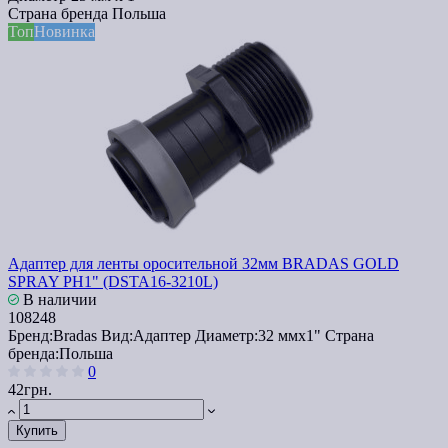
Страна бренда
Польша
Топ
Новинка
Адаптер для ленты оросительной 32мм BRADAS GOLD
SPRAY РН1" (DSTA16-3210L)
В наличии
108248
Бренд:
Bradas
Вид:
Адаптер
Диаметр:
32 ммx1"
Страна
бренда:
Польша
0
42грн.
Купить