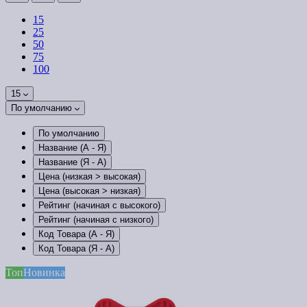
15
25
50
75
100
15
По умолчанию
По умолчанию
Название (А - Я)
Название (Я - А)
Цена (низкая > высокая)
Цена (высокая > низкая)
Рейтинг (начиная с высокого)
Рейтинг (начиная с низкого)
Код Товара (А - Я)
Код Товара (Я - А)
Топ
Новинка