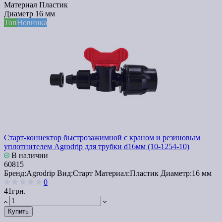
Материал
Пластик
Диаметр
16 мм
Топ
Новинка
Cтарт-коннектор быстрозажимной с краном и резиновым
уплотнителем Agrodrip для трубки d16мм (10-1254-10)
В наличии
60815
Бренд:
Agrodrip
Вид:
Старт
Материал:
Пластик
Диаметр:
16 мм
0
41грн.
Купить