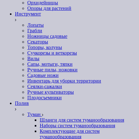
Орхидейницы
Опоры для растений
Инструмент
Лопаты
Грабли
Ножницы садовые
Секаторы
Топоры, колуны
Сучкорезы и веткорезы
Вилы
Сапы, мотыги, тяпки
Ручные пилы, ножовки
Садовые ножи
Инвентарь для уборки территории
Сеялки-сажалки
Ручные культиваторы
Плодосъемники
Полив
Туман
Шланги для систем туманообразования
Наборы систем туманообразования
Комплектующие для систем
туманообразования