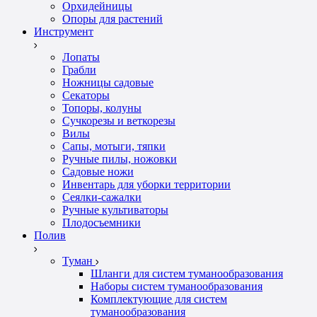
Орхидейницы
Опоры для растений
Инструмент
Лопаты
Грабли
Ножницы садовые
Секаторы
Топоры, колуны
Сучкорезы и веткорезы
Вилы
Сапы, мотыги, тяпки
Ручные пилы, ножовки
Садовые ножи
Инвентарь для уборки территории
Сеялки-сажалки
Ручные культиваторы
Плодосъемники
Полив
Туман
Шланги для систем туманообразования
Наборы систем туманообразования
Комплектующие для систем
туманообразования