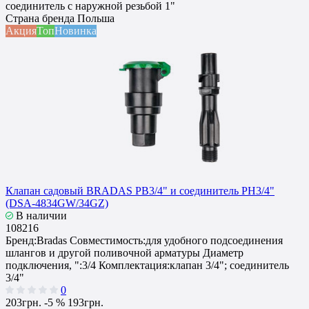
соединитель с наружной резьбой 1"
Страна бренда
Польша
Акция
Топ
Новинка
Клапан садовый BRADAS РВ3/4" и соединитель РН3/4"
(DSA-4834GW/34GZ)
В наличии
108216
Бренд:
Bradas
Совместимость:
для удобного подсоединения
шлангов и другой поливочной арматуры
Диаметр
подключения, ":
3/4
Комплектация:
клапан 3/4"; соединитель
3/4"
0
203грн.
-5 %
193грн.