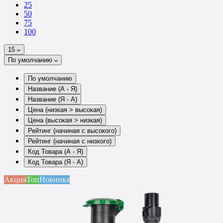
25
50
75
100
15
По умолчанию
По умолчанию
Название (А - Я)
Название (Я - А)
Цена (низкая > высокая)
Цена (высокая > низкая)
Рейтинг (начиная с высокого)
Рейтинг (начиная с низкого)
Код Товара (А - Я)
Код Товара (Я - А)
Акция
Топ
Новинка