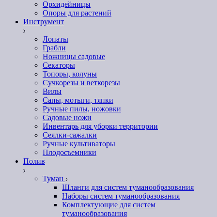
Орхидейницы
Опоры для растений
Инструмент
Лопаты
Грабли
Ножницы садовые
Секаторы
Топоры, колуны
Сучкорезы и веткорезы
Вилы
Сапы, мотыги, тяпки
Ручные пилы, ножовки
Садовые ножи
Инвентарь для уборки территории
Сеялки-сажалки
Ручные культиваторы
Плодосъемники
Полив
Туман
Шланги для систем туманообразования
Наборы систем туманообразования
Комплектующие для систем
туманообразования