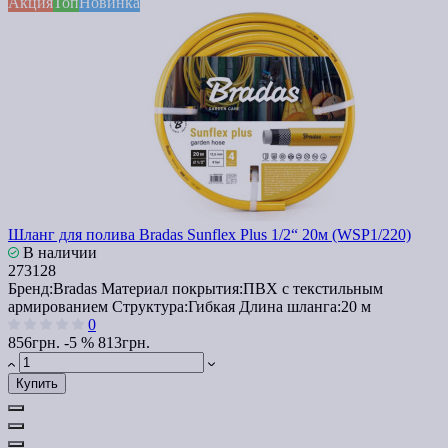
Акция
Топ
Новинка
Шланг для полива Bradas Sunflex Plus 1/2“ 20м (WSP1/220)
В наличии
273128
Бренд:
Bradas
Материал покрытия:
ПВХ с текстильным
армированием
Структура:
Гибкая
Длина шланга:
20 м
0
856грн.
-5 %
813грн.
Купить