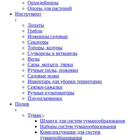
Орхидейницы
Опоры для растений
Инструмент
Лопаты
Грабли
Ножницы садовые
Секаторы
Топоры, колуны
Сучкорезы и веткорезы
Вилы
Сапы, мотыги, тяпки
Ручные пилы, ножовки
Садовые ножи
Инвентарь для уборки территории
Сеялки-сажалки
Ручные культиваторы
Плодосъемники
Полив
Туман
Шланги для систем туманообразования
Наборы систем туманообразования
Комплектующие для систем
туманообразования