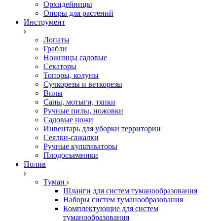
Орхидейницы
Опоры для растений
Инструмент
Лопаты
Грабли
Ножницы садовые
Секаторы
Топоры, колуны
Сучкорезы и веткорезы
Вилы
Сапы, мотыги, тяпки
Ручные пилы, ножовки
Садовые ножи
Инвентарь для уборки территории
Сеялки-сажалки
Ручные культиваторы
Плодосъемники
Полив
Туман
Шланги для систем туманообразования
Наборы систем туманообразования
Комплектующие для систем
туманообразования