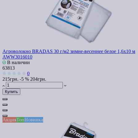
Агроволокно BRADAS 30 г/м2 зимне-весеннее белое 1,6x10 м
AWW3016010
В наличии
63813
0
215грн.
-5 %
204грн.
Купить
Акция
Топ
Новинка