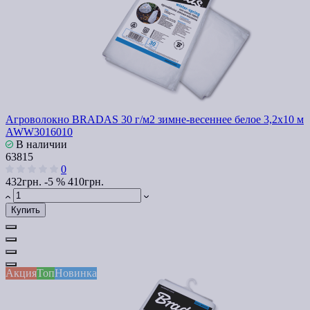
Агроволокно BRADAS 30 г/м2 зимне-весеннее белое 3,2x10 м
AWW3016010
В наличии
63815
0
432грн.
-5 %
410грн.
Купить
Акция
Топ
Новинка