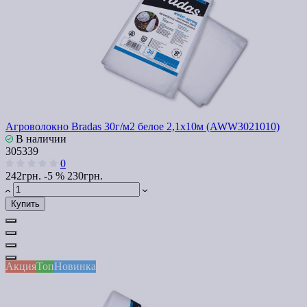
Агроволокно Bradas 30г/м2 белое 2,1х10м (AWW3021010)
В наличии
305339
0
242грн.
-5 %
230грн.
Купить
Акция
Топ
Новинка