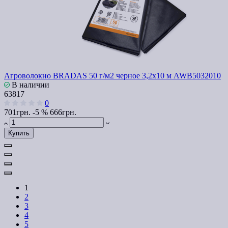
Агроволокно BRADAS 50 г/м2 черное 3,2x10 м AWB5032010
В наличии
63817
0
701грн.
-5 %
666грн.
Купить
1
2
3
4
5