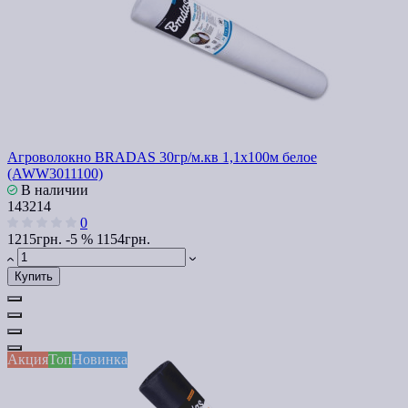
Агроволокно BRADAS 30гр/м.кв 1,1х100м белое
(AWW3011100)
В наличии
143214
0
1215грн.
-5 %
1154грн.
Купить
Акция
Топ
Новинка