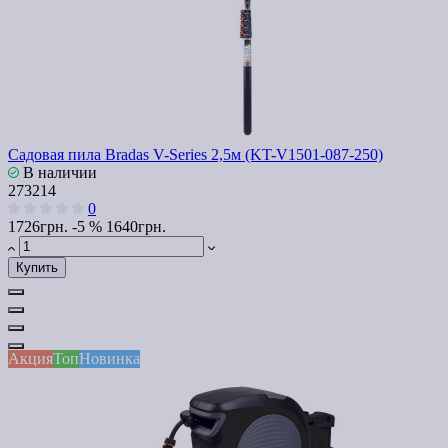
Cадовая пила Bradas V-Series 2,5м (KT-V1501-087-250)
В наличии
273214
0
1726грн.
-5 %
1640грн.
Купить
Акция
Топ
Новинка