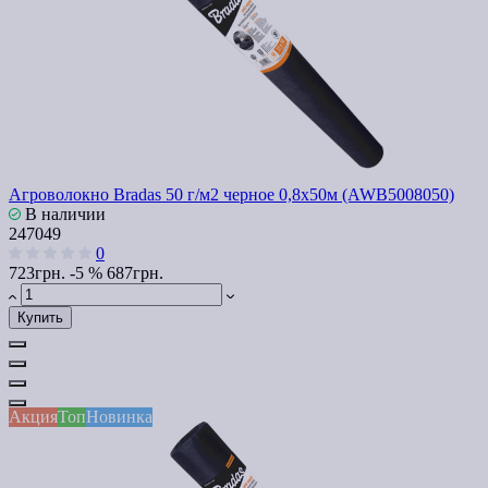
Агроволокно Bradas 50 г/м2 черное 0,8х50м (AWB5008050)
В наличии
247049
0
723грн.
-5 %
687грн.
Купить
Акция
Топ
Новинка