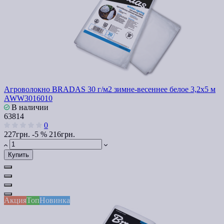
Агроволокно BRADAS 30 г/м2 зимне-весеннее белое 3,2x5 м
AWW3016010
В наличии
63814
0
227грн.
-5 %
216грн.
Купить
Акция
Топ
Новинка