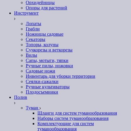
Орхидейницы
Опоры для растений
Инструмент
Лопаты
Грабли
Ножницы садовые
Секаторы
Топоры, колуны
Сучкорезы и веткорезы
Вилы
Сапы, мотыги, тяпки
Ручные пилы, ножовки
Садовые ножи
Инвентарь для уборки территории
Сеялки-сажалки
Ручные культиваторы
Плодосъемники
Полив
Туман
Шланги для систем туманообразования
Наборы систем туманообразования
Комплектующие для систем
туманообразования