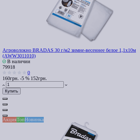
Агроволокно BRADAS 30 г/м2 зимне-весеннее белое 1,1x10м
(AWW3011010)
В наличии
79918
0
160грн.
-5 %
152грн.
Купить
Акция
Топ
Новинка