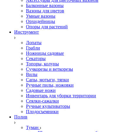
Аксессуары для цветочных вазонов
Балконные вазоны
Вазоны для цветов
Умные вазоны
Орхидейницы
Опоры для растений
Инструмент
Лопаты
Грабли
Ножницы садовые
Секаторы
Топоры, колуны
Сучкорезы и веткорезы
Вилы
Сапы, мотыги, тяпки
Ручные пилы, ножовки
Садовые ножи
Инвентарь для уборки территории
Сеялки-сажалки
Ручные культиваторы
Плодосъемники
Полив
Туман