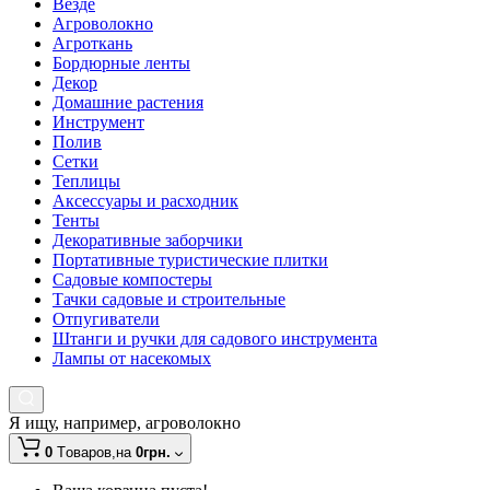
Везде
Агроволокно
Агроткань
Бордюрные ленты
Декор
Домашние растения
Инструмент
Полив
Сетки
Теплицы
Аксессуары и расходник
Тенты
Декоративные заборчики
Портативные туристические плитки
Садовые компостеры
Тачки садовые и строительные
Отпугиватели
Штанги и ручки для садового инструмента
Лампы от насекомых
Я ищу, например,
агроволокно
0
Tоваров,
на
0грн.