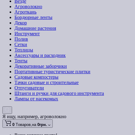
Везде
Агроволокно
Агроткань
Бордюрные ленты
Декор
Домашние растения
Инструмент
Полив
Сетки
Теплицы
Аксессуары и расходник
Тенты
Декоративные заборчики
Портативные туристические плитки
Садовые компостеры
Тачки садовые и строительные
Отпугиватели
Штанги и ручки для садового инструмента
Лампы от насекомых
Я ищу, например,
агроволокно
0
Tоваров,
на
0грн.