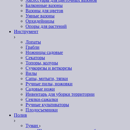
Аксессуары для цветочных вазонов
Балконные вазоны
Вазоны для цветов
Умные вазоны
Орхидейницы
Опоры для растений
Инструмент
Лопаты
Грабли
Ножницы садовые
Секаторы
Топоры, колуны
Сучкорезы и веткорезы
Вилы
Сапы, мотыги, тяпки
Ручные пилы, ножовки
Садовые ножи
Инвентарь для уборки территории
Сеялки-сажалки
Ручные культиваторы
Плодосъемники
Полив
Туман