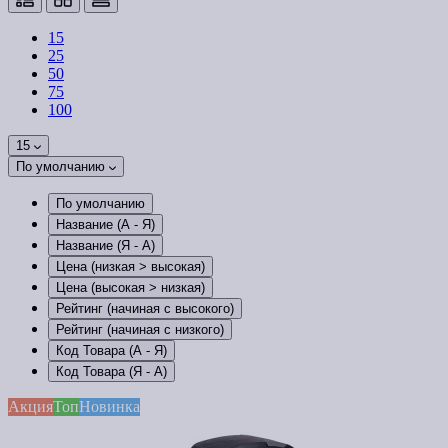
15
25
50
75
100
15
По умолчанию
По умолчанию
Название (А - Я)
Название (Я - А)
Цена (низкая > высокая)
Цена (высокая > низкая)
Рейтинг (начиная с высокого)
Рейтинг (начиная с низкого)
Код Товара (А - Я)
Код Товара (Я - А)
Акция
Топ
Новинка