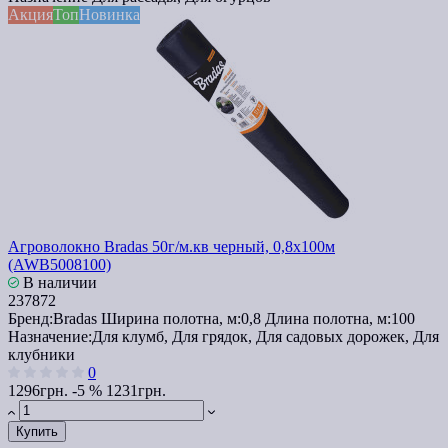
Акция
Топ
Новинка
Агроволокно Bradas 50г/м.кв черный, 0,8х100м
(AWB5008100)
В наличии
237872
Бренд:
Bradas
Ширина полотна, м:
0,8
Длина полотна, м:
100
Назначение:
Для клумб, Для грядок, Для садовых дорожек, Для
клубники
0
1296грн.
-5 %
1231грн.
Купить