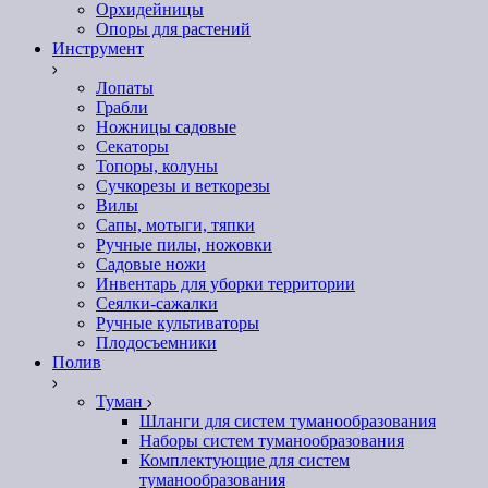
Орхидейницы
Опоры для растений
Инструмент
Лопаты
Грабли
Ножницы садовые
Секаторы
Топоры, колуны
Сучкорезы и веткорезы
Вилы
Сапы, мотыги, тяпки
Ручные пилы, ножовки
Садовые ножи
Инвентарь для уборки территории
Сеялки-сажалки
Ручные культиваторы
Плодосъемники
Полив
Туман
Шланги для систем туманообразования
Наборы систем туманообразования
Комплектующие для систем
туманообразования