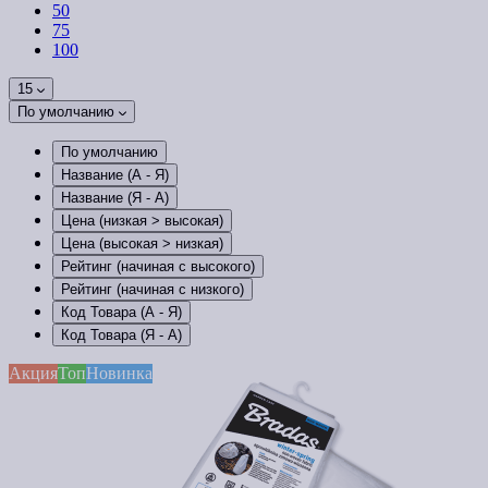
50
75
100
15
По умолчанию
По умолчанию
Название (А - Я)
Название (Я - А)
Цена (низкая > высокая)
Цена (высокая > низкая)
Рейтинг (начиная с высокого)
Рейтинг (начиная с низкого)
Код Товара (А - Я)
Код Товара (Я - А)
Акция
Топ
Новинка