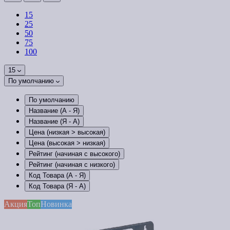
15
25
50
75
100
15
По умолчанию
По умолчанию
Название (А - Я)
Название (Я - А)
Цена (низкая > высокая)
Цена (высокая > низкая)
Рейтинг (начиная с высокого)
Рейтинг (начиная с низкого)
Код Товара (А - Я)
Код Товара (Я - А)
Акция
Топ
Новинка