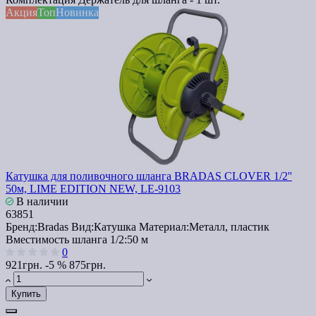
Акция
Топ
Новинка
Катушка для поливочного шланга BRADAS CLOVER 1/2''
50м, LIME EDITION NEW, LE-9103
В наличии
63851
Бренд:
Bradas
Вид:
Катушка
Материал:
Металл, пластик
Вместимость шланга 1/2:
50 м
0
921грн.
-5 %
875грн.
Купить