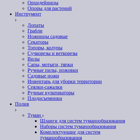
Орхидейницы
Опоры для растений
Инструмент
Лопаты
Грабли
Ножницы садовые
Секаторы
Топоры, колуны
Сучкорезы и веткорезы
Вилы
Сапы, мотыги, тяпки
Ручные пилы, ножовки
Садовые ножи
Инвентарь для уборки территории
Сеялки-сажалки
Ручные культиваторы
Плодосъемники
Полив
Туман
Шланги для систем туманообразования
Наборы систем туманообразования
Комплектующие для систем
туманообразования