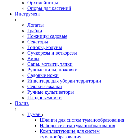
Орхидейницы
Опоры для растений
Инструмент
Лопаты
Грабли
Ножницы садовые
Секаторы
Топоры, колуны
Сучкорезы и веткорезы
Вилы
Сапы, мотыги, тяпки
Ручные пилы, ножовки
Садовые ножи
Инвентарь для уборки территории
Сеялки-сажалки
Ручные культиваторы
Плодосъемники
Полив
Туман
Шланги для систем туманообразования
Наборы систем туманообразования
Комплектующие для систем
туманообразования