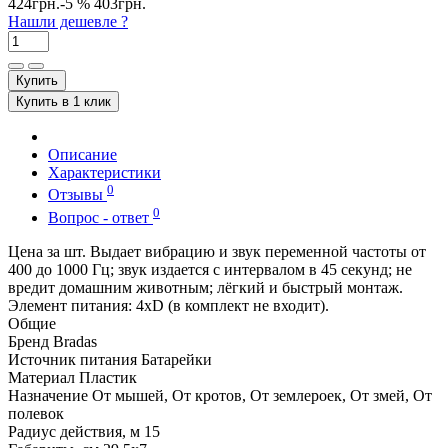
424грн.
-5 %
403грн.
Нашли дешевле ?
Купить
Купить в 1 клик
Описание
Характеристики
0
Отзывы
0
Вопрос - ответ
Цена за шт. Выдает вибрацию и звук переменной частоты от
400 до 1000 Гц; звук издается с интервалом в 45 секунд; не
вредит домашним животным; лёгкий и быстрый монтаж.
Элемент питания: 4хD (в комплект не входит).
Общие
Бренд
Bradas
Источник питания
Батарейки
Материал
Пластик
Назначение
От мышей, От кротов, От землероек, От змей, От
полевок
Радиус действия, м
15