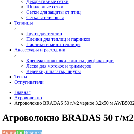
Декоративные сетки
Шпалерные сетки
Сетки для защиты от птиц
Сетка затеняющая
Теплицы
Грунт для теплиц
Пленки для теплиц и парников
Парники и мини-теплицы
Аксессуары и расходник
Крепежи, колышки, клипсы для фиксации
Леска для мотокос и триммеров
Веревки, шпагаты, шнуры
Тенты
Отпугиватели
Главная
Агроволокно
Агроволокно BRADAS 50 г/м2 черное 3,2x50 м AWB503
Агроволокно BRADAS 50 г/м2 
Акция
Топ
Новинка