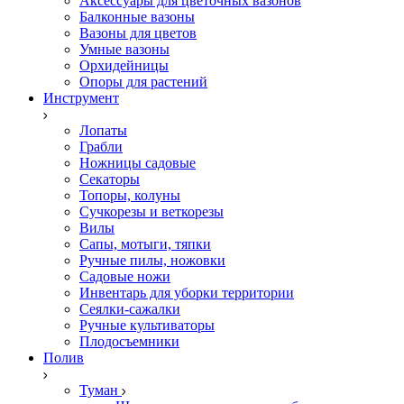
Аксессуары для цветочных вазонов
Балконные вазоны
Вазоны для цветов
Умные вазоны
Орхидейницы
Опоры для растений
Инструмент
Лопаты
Грабли
Ножницы садовые
Секаторы
Топоры, колуны
Сучкорезы и веткорезы
Вилы
Сапы, мотыги, тяпки
Ручные пилы, ножовки
Садовые ножи
Инвентарь для уборки территории
Сеялки-сажалки
Ручные культиваторы
Плодосъемники
Полив
Туман