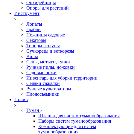
Орхидейницы
Опоры для растений
Инструмент
Лопаты
Грабли
Ножницы садовые
Секаторы
Топоры, колуны
Сучкорезы и веткорезы
Вилы
Сапы, мотыги, тяпки
Ручные пилы, ножовки
Садовые ножи
Инвентарь для уборки территории
Сеялки-сажалки
Ручные культиваторы
Плодосъемники
Полив
Туман
Шланги для систем туманообразования
Наборы систем туманообразования
Комплектующие для систем
туманообразования