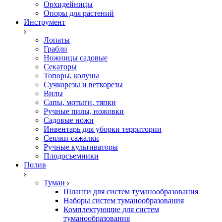
Орхидейницы
Опоры для растений
Инструмент
Лопаты
Грабли
Ножницы садовые
Секаторы
Топоры, колуны
Сучкорезы и веткорезы
Вилы
Сапы, мотыги, тяпки
Ручные пилы, ножовки
Садовые ножи
Инвентарь для уборки территории
Сеялки-сажалки
Ручные культиваторы
Плодосъемники
Полив
Туман
Шланги для систем туманообразования
Наборы систем туманообразования
Комплектующие для систем
туманообразования