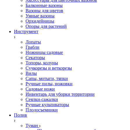
Аксессуары для цветочных вазонов
Балконные вазоны
Вазоны для цветов
Умные вазоны
Орхидейницы
Опоры для растений
Инструмент
Лопаты
Грабли
Ножницы садовые
Секаторы
Топоры, колуны
Сучкорезы и веткорезы
Вилы
Сапы, мотыги, тяпки
Ручные пилы, ножовки
Садовые ножи
Инвентарь для уборки территории
Сеялки-сажалки
Ручные культиваторы
Плодосъемники
Полив
Туман