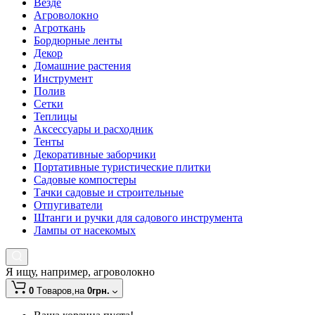
Везде
Агроволокно
Агроткань
Бордюрные ленты
Декор
Домашние растения
Инструмент
Полив
Сетки
Теплицы
Аксессуары и расходник
Тенты
Декоративные заборчики
Портативные туристические плитки
Садовые компостеры
Тачки садовые и строительные
Отпугиватели
Штанги и ручки для садового инструмента
Лампы от насекомых
Я ищу, например,
агроволокно
0
Tоваров,
на
0грн.