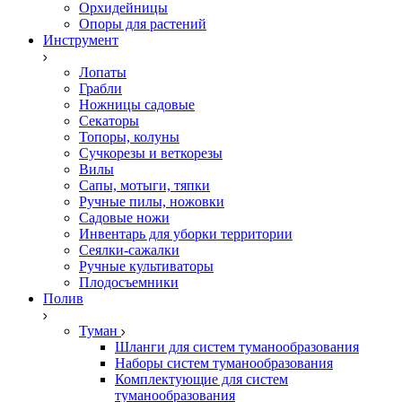
Орхидейницы
Опоры для растений
Инструмент
Лопаты
Грабли
Ножницы садовые
Секаторы
Топоры, колуны
Сучкорезы и веткорезы
Вилы
Сапы, мотыги, тяпки
Ручные пилы, ножовки
Садовые ножи
Инвентарь для уборки территории
Сеялки-сажалки
Ручные культиваторы
Плодосъемники
Полив
Туман
Шланги для систем туманообразования
Наборы систем туманообразования
Комплектующие для систем
туманообразования