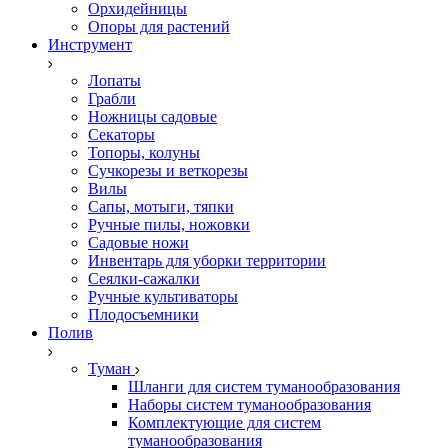
Орхидейницы
Опоры для растений
Инструмент
Лопаты
Грабли
Ножницы садовые
Секаторы
Топоры, колуны
Сучкорезы и веткорезы
Вилы
Сапы, мотыги, тяпки
Ручные пилы, ножовки
Садовые ножи
Инвентарь для уборки территории
Сеялки-сажалки
Ручные культиваторы
Плодосъемники
Полив
Туман
Шланги для систем туманообразования
Наборы систем туманообразования
Комплектующие для систем
туманообразования