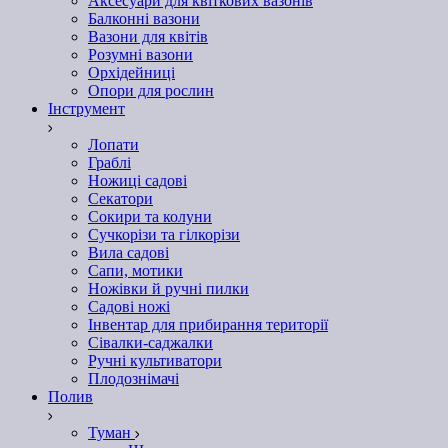
Аксесуари для квіткових вазонів
Балконні вазони
Вазони для квітів
Розумні вазони
Орхідейниці
Опори для рослин
Інструмент
Лопати
Граблі
Ножиці садові
Секатори
Сокири та колуни
Сучкорізи та гілкорізи
Вила садові
Сапи, мотики
Ножівки й ручні пилки
Садові ножі
Інвентар для прибирання території
Сівалки-саджалки
Ручні культиватори
Плодознімачі
Полив
Туман