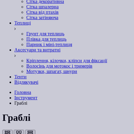
Сітка декоративна
Сітка шпалерна
Сітка від птахів
Сітка затіняюча
Теплиці
Грунт для теплиць
Плівка для теплиць
Парник і міні-теплиця
Аксесуари та витратні
Кріплення, кілочки, кліпси для фіксації
Волосінь для мотокос і тримерів
Мотузки, шпагат, шнури
Тенти
Відлякувачі
Головна
Інструмент
Граблі
Граблі