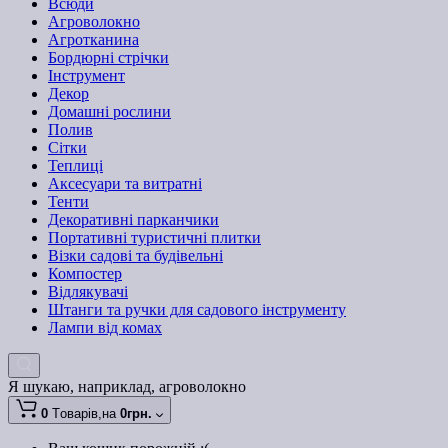
Всюди
Агроволокно
Агротканина
Бордюрні стрічки
Інструмент
Декор
Домашні рослини
Полив
Сітки
Теплиці
Аксесуари та витратні
Тенти
Декоративні парканчики
Портативні туристичні плитки
Візки садові та будівельні
Компостер
Відлякувачі
Штанги та ручки для садового інструменту
Лампи від комах
Я шукаю, наприклад,
агроволокно
0
Tоварів,
на
0грн.