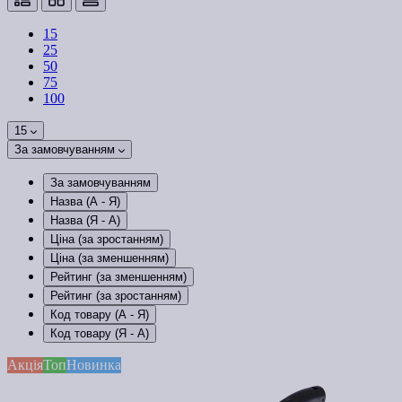
15
25
50
75
100
15
За замовчуванням
За замовчуванням
Назва (А - Я)
Назва (Я - А)
Ціна (за зростанням)
Ціна (за зменшенням)
Рейтинг (за зменшенням)
Рейтинг (за зростанням)
Код товару (А - Я)
Код товару (Я - А)
Акція
Топ
Новинка