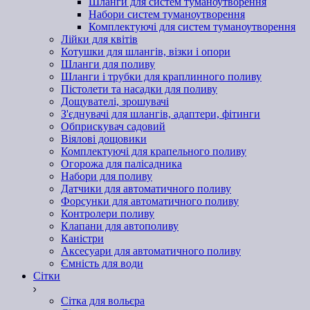
Шланги для систем туманоутворення
Набори систем туманоутворення
Комплектуючі для систем туманоутворення
Лійки для квітів
Котушки для шлангів, візки і опори
Шланги для поливу
Шланги і трубки для краплинного поливу
Пістолети та насадки для поливу
Дощувателі, зрошувачі
З'єднувачі для шлангів, адаптери, фітинги
Обприскувач садовий
Віялові дощовики
Комплектуючі для крапельного поливу
Огорожа для палісадника
Набори для поливу
Датчики для автоматичного поливу
Форсунки для автоматичного поливу
Контролери поливу
Клапани для автополиву
Каністри
Аксесуари для автоматичного поливу
Ємність для води
Сітки
Сітка для вольєра