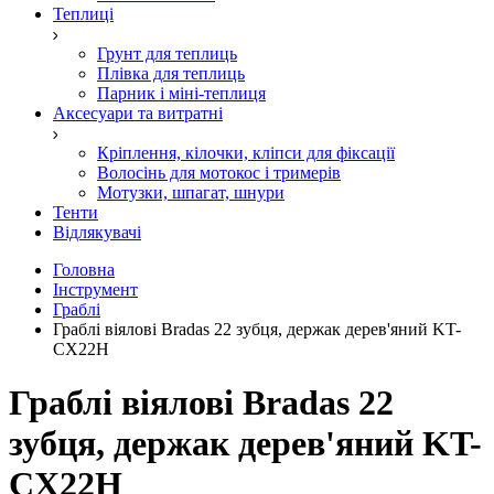
Теплиці
Грунт для теплиць
Плівка для теплиць
Парник і міні-теплиця
Аксесуари та витратні
Кріплення, кілочки, кліпси для фіксації
Волосінь для мотокос і тримерів
Мотузки, шпагат, шнури
Тенти
Відлякувачі
Головна
Інструмент
Граблі
Граблі віялові Bradas 22 зубця, держак дерев'яний KT-
CX22H
Граблі віялові Bradas 22
зубця, держак дерев'яний KT-
CX22H