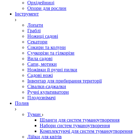
Орхідейниці
Опори для рослин
Інструмент
Лопати
Граблі
Ножиці садові
Секатори
Сокири та колуни
Сучкорізи та гілкорізи
Вила садові
Сапи, мотики
Ножівки й ручні пилки
Садові ножі
Інвентар для прибирання території
Сівалки-саджалки
Ручні культиватори
Плодознімачі
Полив
Туман
Шланги для систем туманоутворення
Набори систем туманоутворення
Комплектуючі для систем туманоутворення
Лійки для квітів