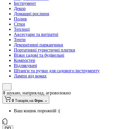
Інструмент
Декор
Домашні рослини
Полив
Сітки
Теплиці
Аксесуари та витратні
Тенти
Декоративні парканчики
Портативні туристичні плитки
Візки садові та будівельні
Компостер
Відлякувачі
Штанги та ручки для садового інструменту
Лампи від комах
Я шукаю, наприклад,
агроволокно
0
Tоварів,
на
0грн.
Ваш кошик порожній :(