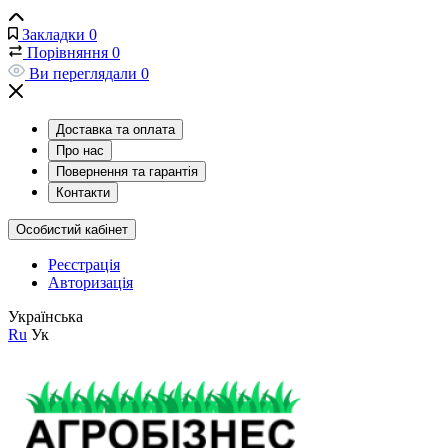
Закладки
0
Порівняння
0
Ви переглядали
0
Доставка та оплата
Про нас
Повернення та гарантія
Контакти
Особистий кабінет
Реєстрація
Авторизація
Українська
Ru
Ук