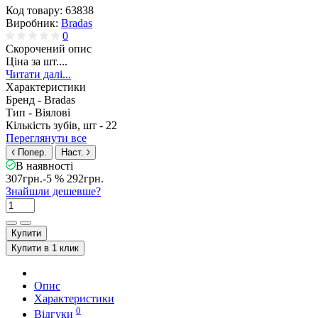
Код товару:
63838
Виробник:
Bradas
0
Скорочений опис
Ціна за шт....
Читати далі...
Характеристики
Бренд -
Bradas
Тип -
Віялові
Кількість зубів, шт -
22
Переглянути все
Попер.
Наст.
В наявності
307грн.
-5 %
292грн.
Знайшли дешевше?
Купити
Купити в 1 клик
Опис
Характеристики
0
Відгуки