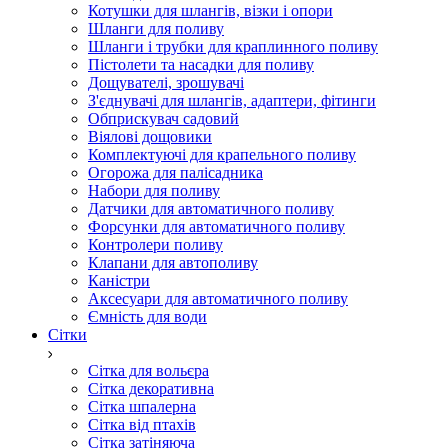
Котушки для шлангів, візки і опори
Шланги для поливу
Шланги і трубки для краплинного поливу
Пістолети та насадки для поливу
Дощувателі, зрошувачі
З'єднувачі для шлангів, адаптери, фітинги
Обприскувач садовий
Віялові дощовики
Комплектуючі для крапельного поливу
Огорожа для палісадника
Набори для поливу
Датчики для автоматичного поливу
Форсунки для автоматичного поливу
Контролери поливу
Клапани для автополиву
Каністри
Аксесуари для автоматичного поливу
Ємність для води
Сітки
Сітка для вольєра
Сітка декоративна
Сітка шпалерна
Сітка від птахів
Сітка затіняюча