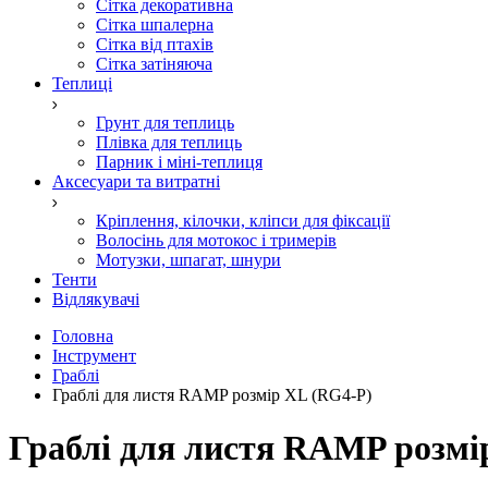
Сітка декоративна
Сітка шпалерна
Сітка від птахів
Сітка затіняюча
Теплиці
Грунт для теплиць
Плівка для теплиць
Парник і міні-теплиця
Аксесуари та витратні
Кріплення, кілочки, кліпси для фіксації
Волосінь для мотокос і тримерів
Мотузки, шпагат, шнури
Тенти
Відлякувачі
Головна
Інструмент
Граблі
Граблі для листя RAMP розмір XL (RG4-P)
Граблі для листя RAMP розмі