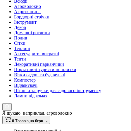
Всюди
Агроволокно
Агротканина
Бордюрні стрічки
Інструмент
Декор
Домашні рослини
Полив
Сітки
Теплиці
Аксесуари та витратні
Тенти
Декоративні парканчики
Портативні туристичні плитки
Візки садові та будівельні
Компостер
Відлякувачі
Штанги та ручки для садового інструменту
Лампи від комах
Я шукаю, наприклад,
агроволокно
0
Tоварів,
на
0грн.