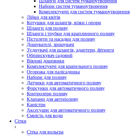
Шланги для систем туманоутворення
Набори систем туманоутворення
Комплектуючі для систем туманоутворення
Лійки для квітів
Котушки для шлангів, візки і опори
Шланги для поливу
Шланги і трубки для краплинного поливу
Пістолети та насадки для поливу
Дощувателі, зрошувачі
З'єднувачі для шлангів, адаптери, фітинги
Обприскувач садовий
Віялові дощовики
Комплектуючі для крапельного поливу
Огорожа для палісадника
Набори для поливу
Датчики для автоматичного поливу
Форсунки для автоматичного поливу
Контролери поливу
Клапани для автополиву
Каністри
Аксесуари для автоматичного поливу
Ємність для води
Сітки
Сітка для вольєра