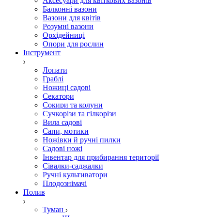
Аксесуари для квіткових вазонів
Балконні вазони
Вазони для квітів
Розумні вазони
Орхідейниці
Опори для рослин
Інструмент
Лопати
Граблі
Ножиці садові
Секатори
Сокири та колуни
Сучкорізи та гілкорізи
Вила садові
Сапи, мотики
Ножівки й ручні пилки
Садові ножі
Інвентар для прибирання території
Сівалки-саджалки
Ручні культиватори
Плодознімачі
Полив
Туман