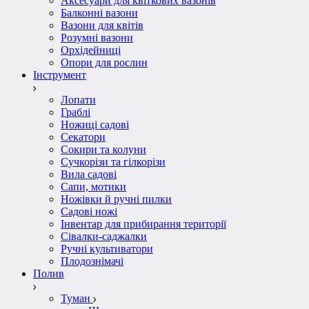
Аксесуари для квіткових вазонів
Балконні вазони
Вазони для квітів
Розумні вазони
Орхідейниці
Опори для рослин
Інструмент
Лопати
Граблі
Ножиці садові
Секатори
Сокири та колуни
Сучкорізи та гілкорізи
Вила садові
Сапи, мотики
Ножівки й ручні пилки
Садові ножі
Інвентар для прибирання території
Сівалки-саджалки
Ручні культиватори
Плодознімачі
Полив
Туман