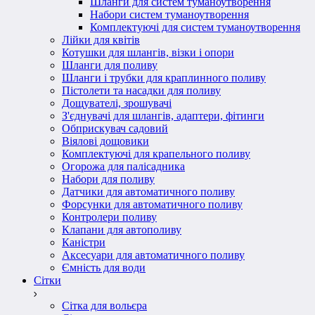
Шланги для систем туманоутворення
Набори систем туманоутворення
Комплектуючі для систем туманоутворення
Лійки для квітів
Котушки для шлангів, візки і опори
Шланги для поливу
Шланги і трубки для краплинного поливу
Пістолети та насадки для поливу
Дощувателі, зрошувачі
З'єднувачі для шлангів, адаптери, фітинги
Обприскувач садовий
Віялові дощовики
Комплектуючі для крапельного поливу
Огорожа для палісадника
Набори для поливу
Датчики для автоматичного поливу
Форсунки для автоматичного поливу
Контролери поливу
Клапани для автополиву
Каністри
Аксесуари для автоматичного поливу
Ємність для води
Сітки
Сітка для вольєра