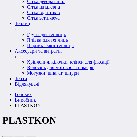
Сітка декоративна
Сітка шпалерна
Сітка від птахів
Сітка затіняюча
Теплиці
Грунт для теплиць
Плівка для теплиць
Парник і міні-теплиця
Аксесуари та витратні
Кріплення, кілочки, кліпси для фіксації
Волосінь для мотокос і тримерів
Мотузки, шпагат, шнури
Тенти
Відлякувачі
Головна
Виробник
PLASTKON
PLASTKON