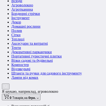
Всюди
Агроволокно
Агротканина
Бордюрні стрічки
Інструмент
Декор
Домашні рослини
Полив
Сітки
Теплиці
Аксесуари та витратні
Тенти
Декоративні парканчики
Портативні туристичні плитки
Візки садові та будівельні
Компостер
Відлякувачі
Штанги та ручки для садового інструменту
Лампи від комах
Я шукаю, наприклад,
агроволокно
0
Tоварів,
на
0грн.