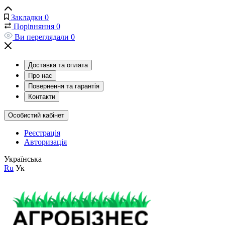
Закладки
0
Порівняння
0
Ви переглядали
0
Доставка та оплата
Про нас
Повернення та гарантія
Контакти
Особистий кабінет
Реєстрація
Авторизація
Українська
Ru
Ук