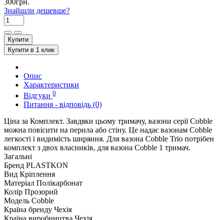
300грн.
Знайшли дешевше?
Купити
Купити в 1 клик
Опис
Характеристики
0
Відгуки
Питання - відповідь (0)
Ціна за Комплект. Завдяки цьому тримачу, вазони серії Cobble
можна повісити на перила або стіну. Це надає вазонам Cobble
легкості і видимість ширяння. Для вазона Cobble Trio потрібен
комплект з двох власників, для вазона Cobble 1 тримач.
Загальні
Бренд
PLASTKON
Вид
Кріплення
Матеріал
Полікарбонат
Колір
Прозорий
Модель
Cobble
Країна бренду
Чехія
Країна виробництва
Чехія