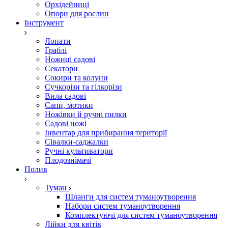
Орхідейниці
Опори для рослин
Інструмент
Лопати
Граблі
Ножиці садові
Секатори
Сокири та колуни
Сучкорізи та гілкорізи
Вила садові
Сапи, мотики
Ножівки й ручні пилки
Садові ножі
Інвентар для прибирання території
Сівалки-саджалки
Ручні культиватори
Плодознімачі
Полив
Туман
Шланги для систем туманоутворення
Набори систем туманоутворення
Комплектуючі для систем туманоутворення
Лійки для квітів