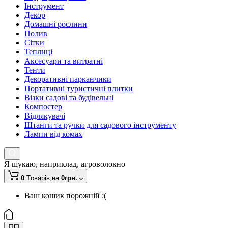
Інструмент
Декор
Домашні рослини
Полив
Сітки
Теплиці
Аксесуари та витратні
Тенти
Декоративні парканчики
Портативні туристичні плитки
Візки садові та будівельні
Компостер
Відлякувачі
Штанги та ручки для садового інструменту
Лампи від комах
Я шукаю, наприклад,
агроволокно
0
Tоварів,
на
0грн.
Ваш кошик порожній :(