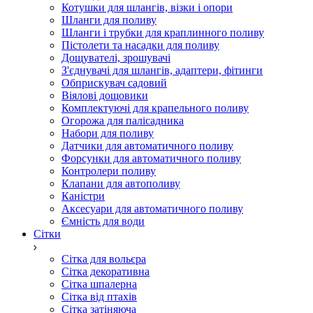
Котушки для шлангів, візки і опори
Шланги для поливу
Шланги і трубки для краплинного поливу
Пістолети та насадки для поливу
Дощувателі, зрошувачі
З'єднувачі для шлангів, адаптери, фітинги
Обприскувач садовий
Віялові дощовики
Комплектуючі для крапельного поливу
Огорожа для палісадника
Набори для поливу
Датчики для автоматичного поливу
Форсунки для автоматичного поливу
Контролери поливу
Клапани для автополиву
Каністри
Аксесуари для автоматичного поливу
Ємність для води
Сітки
Сітка для вольєра
Сітка декоративна
Сітка шпалерна
Сітка від птахів
Сітка затіняюча