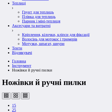
Теплиці
Грунт для теплиць
Плівка для теплиць
Парник і міні-теплиця
Аксесуари та витратні
Кріплення, кілочки, кліпси для фіксації
Волосінь для мотокос і тримерів
Мотузки, шпагат, шнури
Тенти
Відлякувачі
Головна
Інструмент
Ножівки й ручні пилки
Ножівки й ручні пилки
15
25