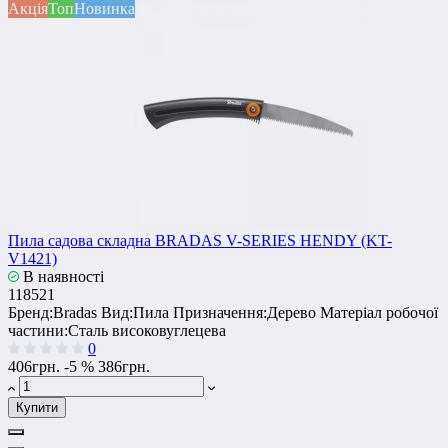
Акція
Топ
Новинка
Пила садова складна BRADAS V-SERIES HENDY (KT-
V1421)
В наявності
118521
Бренд:
Bradas
Вид:
Пила
Призначення:
Дерево
Матеріал робочої
частини:
Сталь високовуглецева
0
406грн.
-5 %
386грн.
Купити