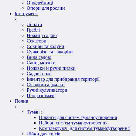
Орхідейниці
Опори для рослин
Інструмент
Лопати
Граблі
Ножиці садові
Секатори
Сокири та колуни
Сучкорізи та гілкорізи
Вила садові
Сапи, мотики
Ножівки й ручні пилки
Садові ножі
Інвентар для прибирання території
Сівалки-саджалки
Ручні культиватори
Плодознімачі
Полив
Туман
Шланги для систем туманоутворення
Набори систем туманоутворення
Комплектуючі для систем туманоутворення
Лійки для квітів