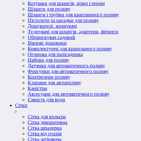
Котушки для шлангів, візки і опори
Шланги для поливу
Шланги і трубки для краплинного поливу
Пістолети та насадки для поливу
Дощувателі, зрошувачі
З'єднувачі для шлангів, адаптери, фітинги
Обприскувач садовий
Віялові дощовики
Комплектуючі для крапельного поливу
Огорожа для палісадника
Набори для поливу
Датчики для автоматичного поливу
Форсунки для автоматичного поливу
Контролери поливу
Клапани для автополиву
Каністри
Аксесуари для автоматичного поливу
Ємність для води
Сітки
Сітка для вольєра
Сітка декоративна
Сітка шпалерна
Сітка від птахів
Сітка затіняюча