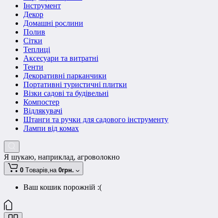
Інструмент
Декор
Домашні рослини
Полив
Сітки
Теплиці
Аксесуари та витратні
Тенти
Декоративні парканчики
Портативні туристичні плитки
Візки садові та будівельні
Компостер
Відлякувачі
Штанги та ручки для садового інструменту
Лампи від комах
Я шукаю, наприклад,
агроволокно
0
Tоварів,
на
0грн.
Ваш кошик порожній :(