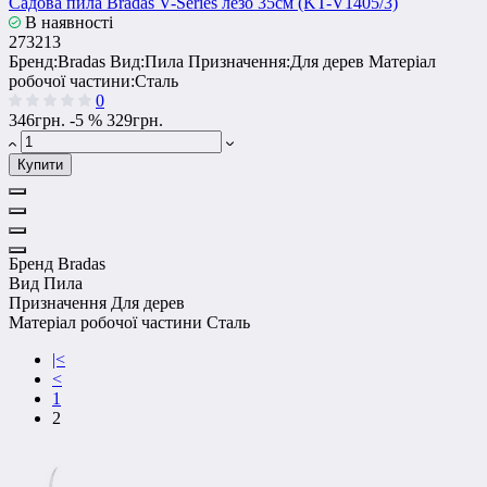
Садова пила Bradas V-Series лезо 35см (KT-V1405/3)
В наявності
273213
Бренд:
Bradas
Вид:
Пила
Призначення:
Для дерев
Матеріал
робочої частини:
Сталь
0
346грн.
-5 %
329грн.
Купити
Бренд
Bradas
Вид
Пила
Призначення
Для дерев
Матеріал робочої частини
Сталь
|<
<
1
2