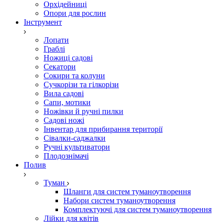
Орхідейниці
Опори для рослин
Інструмент
Лопати
Граблі
Ножиці садові
Секатори
Сокири та колуни
Сучкорізи та гілкорізи
Вила садові
Сапи, мотики
Ножівки й ручні пилки
Садові ножі
Інвентар для прибирання території
Сівалки-саджалки
Ручні культиватори
Плодознімачі
Полив
Туман
Шланги для систем туманоутворення
Набори систем туманоутворення
Комплектуючі для систем туманоутворення
Лійки для квітів