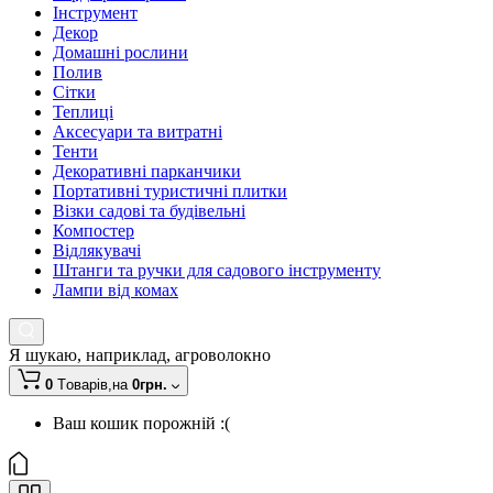
Інструмент
Декор
Домашні рослини
Полив
Сітки
Теплиці
Аксесуари та витратні
Тенти
Декоративні парканчики
Портативні туристичні плитки
Візки садові та будівельні
Компостер
Відлякувачі
Штанги та ручки для садового інструменту
Лампи від комах
Я шукаю, наприклад,
агроволокно
0
Tоварів,
на
0грн.
Ваш кошик порожній :(