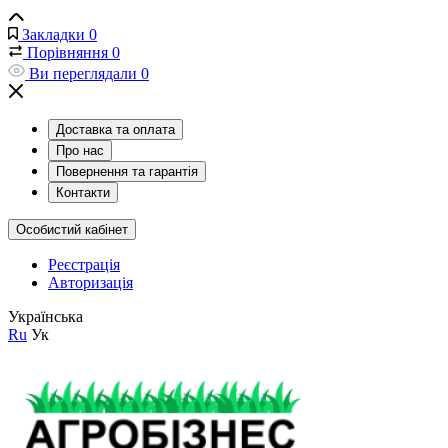
Закладки
0
Порівняння
0
Ви переглядали
0
Доставка та оплата
Про нас
Повернення та гарантія
Контакти
Особистий кабінет
Реєстрація
Авторизація
Українська
Ru
Ук