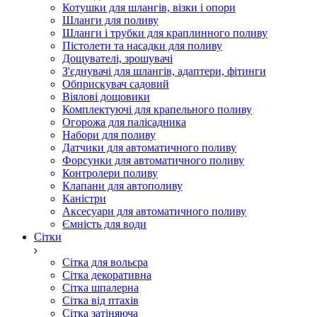
Котушки для шлангів, візки і опори
Шланги для поливу
Шланги і трубки для краплинного поливу
Пістолети та насадки для поливу
Дощувателі, зрошувачі
З'єднувачі для шлангів, адаптери, фітинги
Обприскувач садовий
Віялові дощовики
Комплектуючі для крапельного поливу
Огорожа для палісадника
Набори для поливу
Датчики для автоматичного поливу
Форсунки для автоматичного поливу
Контролери поливу
Клапани для автополиву
Каністри
Аксесуари для автоматичного поливу
Ємність для води
Сітки
Сітка для вольєра
Сітка декоративна
Сітка шпалерна
Сітка від птахів
Сітка затіняюча