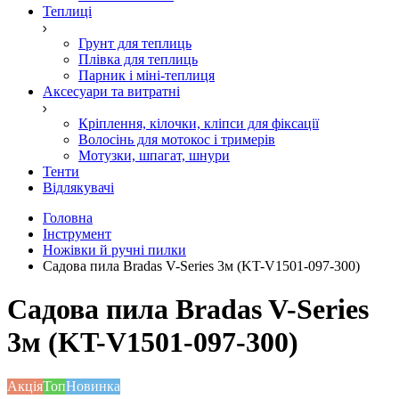
Теплиці
Грунт для теплиць
Плівка для теплиць
Парник і міні-теплиця
Аксесуари та витратні
Кріплення, кілочки, кліпси для фіксації
Волосінь для мотокос і тримерів
Мотузки, шпагат, шнури
Тенти
Відлякувачі
Головна
Інструмент
Ножівки й ручні пилки
Садова пила Bradas V-Series 3м (KT-V1501-097-300)
Садова пила Bradas V-Series
3м (KT-V1501-097-300)
Акція
Топ
Новинка