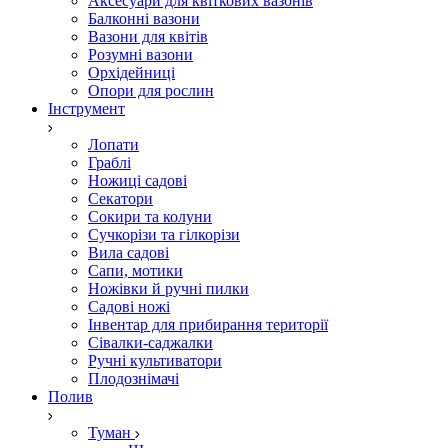
Аксесуари для квіткових вазонів
Балконні вазони
Вазони для квітів
Розумні вазони
Орхідейниці
Опори для рослин
Інструмент
Лопати
Граблі
Ножиці садові
Секатори
Сокири та колуни
Сучкорізи та гілкорізи
Вила садові
Сапи, мотики
Ножівки й ручні пилки
Садові ножі
Інвентар для прибирання території
Сівалки-саджалки
Ручні культиватори
Плодознімачі
Полив
Туман