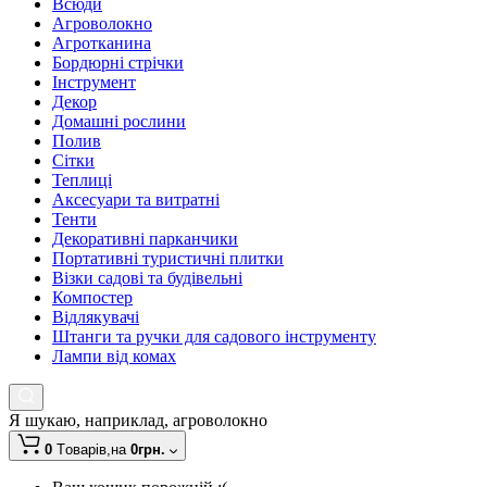
Всюди
Агроволокно
Агротканина
Бордюрні стрічки
Інструмент
Декор
Домашні рослини
Полив
Сітки
Теплиці
Аксесуари та витратні
Тенти
Декоративні парканчики
Портативні туристичні плитки
Візки садові та будівельні
Компостер
Відлякувачі
Штанги та ручки для садового інструменту
Лампи від комах
Я шукаю, наприклад,
агроволокно
0
Tоварів,
на
0грн.