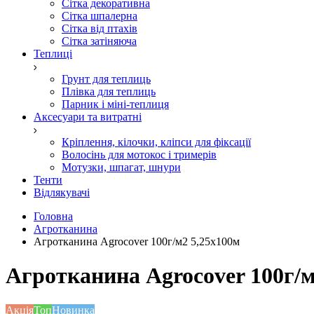
Сітка декоративна
Сітка шпалерна
Сітка від птахів
Сітка затіняюча
Теплиці
Грунт для теплиць
Плівка для теплиць
Парник і міні-теплиця
Аксесуари та витратні
Кріплення, кілочки, кліпси для фіксації
Волосінь для мотокос і тримерів
Мотузки, шпагат, шнури
Тенти
Відлякувачі
Головна
Агротканина
Агротканина Agrocover 100г/м2 5,25x100м
Агротканина Agrocover 100г/м
Акція
Топ
Новинка