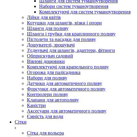
Шланги для систем туманоутворення
Набори систем туманоутворення
Комплектуючі для систем туманоутворення
Лійки для квітів
Котушки для шлангів, візки і опори
Шланги для поливу
Шланги і трубки для краплинного поливу
Пістолети та насадки для поливу
Дощувателі, зрошувачі
З'єднувачі для шлангів, адаптери, фітинги
Обприскувач садовий
Віялові дощовики
Комплектуючі для крапельного поливу
Огорожа для палісадника
Набори для поливу
Датчики для автоматичного поливу
Форсунки для автоматичного поливу
Контролери поливу
Клапани для автополиву
Каністри
Аксесуари для автоматичного поливу
Ємність для води
Сітки
Сітка для вольєра