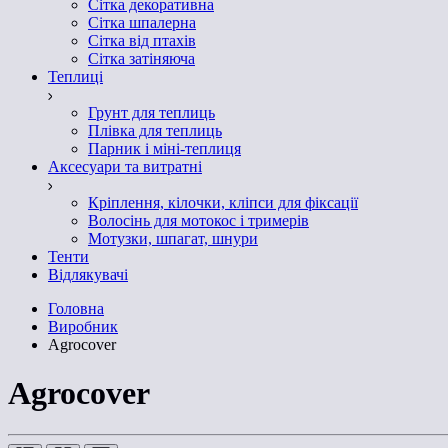
Сітка декоративна
Сітка шпалерна
Сітка від птахів
Сітка затіняюча
Теплиці
Грунт для теплиць
Плівка для теплиць
Парник і міні-теплиця
Аксесуари та витратні
Кріплення, кілочки, кліпси для фіксації
Волосінь для мотокос і тримерів
Мотузки, шпагат, шнури
Тенти
Відлякувачі
Головна
Виробник
Agrocover
Agrocover