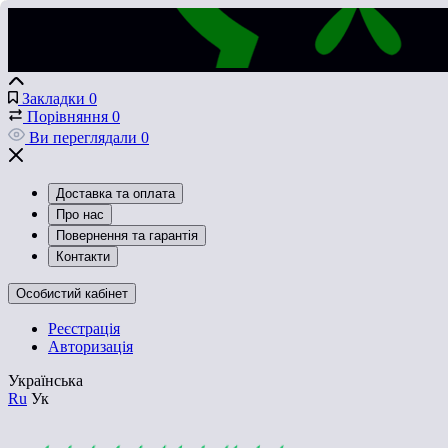
Закладки
0
Порівняння
0
Ви переглядали
0
Доставка та оплата
Про нас
Повернення та гарантія
Контакти
Особистий кабінет
Реєстрація
Авторизація
Українська
Ru
Ук