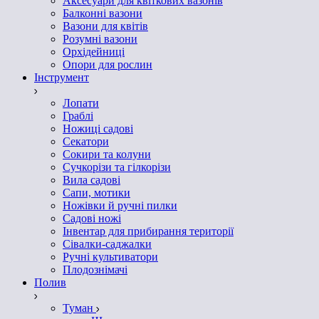
Аксесуари для квіткових вазонів
Балконні вазони
Вазони для квітів
Розумні вазони
Орхідейниці
Опори для рослин
Інструмент
Лопати
Граблі
Ножиці садові
Секатори
Сокири та колуни
Сучкорізи та гілкорізи
Вила садові
Сапи, мотики
Ножівки й ручні пилки
Садові ножі
Інвентар для прибирання території
Сівалки-саджалки
Ручні культиватори
Плодознімачі
Полив
Туман