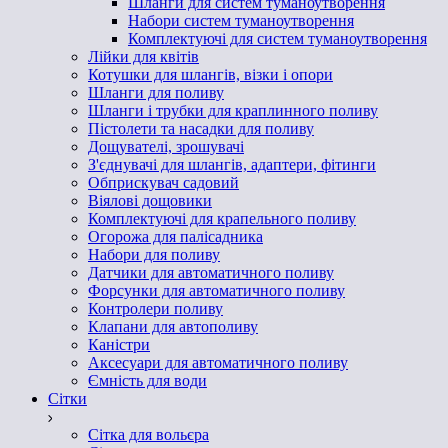
Шланги для систем туманоутворення
Набори систем туманоутворення
Комплектуючі для систем туманоутворення
Лійки для квітів
Котушки для шлангів, візки і опори
Шланги для поливу
Шланги і трубки для краплинного поливу
Пістолети та насадки для поливу
Дощувателі, зрошувачі
З'єднувачі для шлангів, адаптери, фітинги
Обприскувач садовий
Віялові дощовики
Комплектуючі для крапельного поливу
Огорожа для палісадника
Набори для поливу
Датчики для автоматичного поливу
Форсунки для автоматичного поливу
Контролери поливу
Клапани для автополиву
Каністри
Аксесуари для автоматичного поливу
Ємність для води
Сітки
Сітка для вольєра