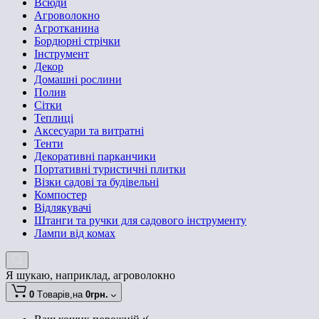
Всюди
Агроволокно
Агротканина
Бордюрні стрічки
Інструмент
Декор
Домашні рослини
Полив
Сітки
Теплиці
Аксесуари та витратні
Тенти
Декоративні парканчики
Портативні туристичні плитки
Візки садові та будівельні
Компостер
Відлякувачі
Штанги та ручки для садового інструменту
Лампи від комах
Я шукаю, наприклад,
агроволокно
0
Tоварів,
на
0грн.