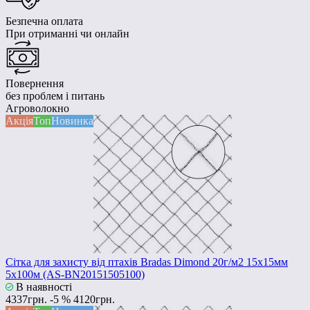
Безпечна оплата
При отриманні чи онлайн
Повернення
без проблем і питань
Агроволокно
Акція
Топ
Новинка
Сітка для захисту від птахів Bradas Dimond 20г/м2 15x15мм
5x100м (AS-BN20151505100)
В наявності
4337грн.
-5 %
4120грн.