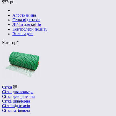
957грн.
Агротканина
Сітка від птахів
Лійки для квітів
Контролери поливу
Вила садові
Категорії
Сітки
Сітка для вольєра
Сітка декоративна
Сітка шпалерна
Сітка від птахів
Сітка затіняюча