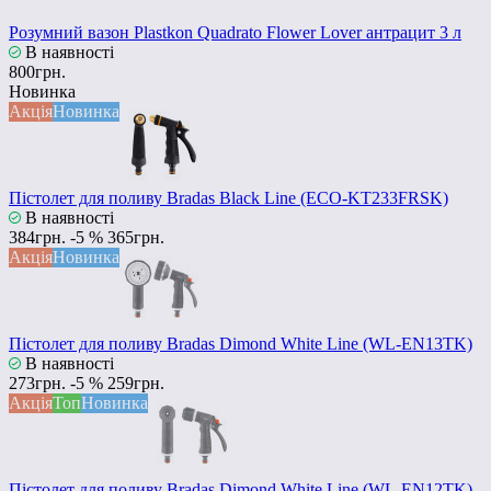
Розумний вазон Plastkon Quadrato Flower Lover антрацит 3 л
В наявності
800грн.
Новинка
Акція
Новинка
Пістолет для поливу Bradas Black Line (ECO-KT233FRSK)
В наявності
384грн.
-5 %
365грн.
Акція
Новинка
Пістолет для поливу Bradas Dimond White Line (WL-EN13TK)
В наявності
273грн.
-5 %
259грн.
Акція
Топ
Новинка
Пістолет для поливу Bradas Dimond White Line (WL-EN12TK)