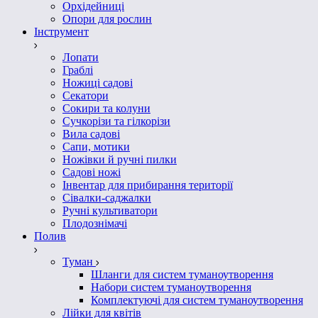
Орхідейниці
Опори для рослин
Інструмент
Лопати
Граблі
Ножиці садові
Секатори
Сокири та колуни
Сучкорізи та гілкорізи
Вила садові
Сапи, мотики
Ножівки й ручні пилки
Садові ножі
Інвентар для прибирання території
Сівалки-саджалки
Ручні культиватори
Плодознімачі
Полив
Туман
Шланги для систем туманоутворення
Набори систем туманоутворення
Комплектуючі для систем туманоутворення
Лійки для квітів