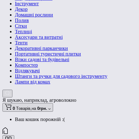
Інструмент
Декор
Домашні рослини
Полив
Сітки
Теплиці
Аксесуари та витратні
Тенти
Декоративні парканчики
Портативні туристичні плитки
Візки садові та будівельні
Компостер
Відлякувачі
Штанги та ручки для садового інструменту
Лампи від комах
Я шукаю, наприклад,
агроволокно
0
Tоварів,
на
0грн.
Ваш кошик порожній :(