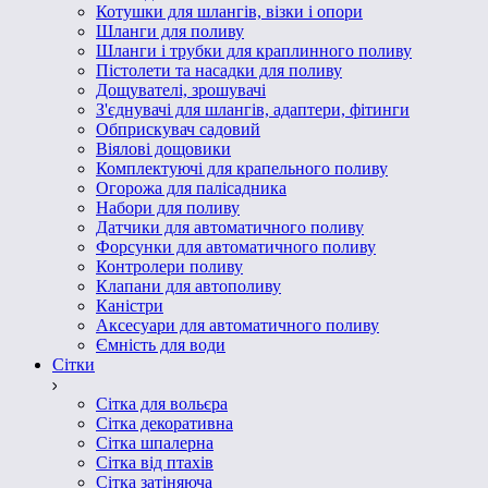
Котушки для шлангів, візки і опори
Шланги для поливу
Шланги і трубки для краплинного поливу
Пістолети та насадки для поливу
Дощувателі, зрошувачі
З'єднувачі для шлангів, адаптери, фітинги
Обприскувач садовий
Віялові дощовики
Комплектуючі для крапельного поливу
Огорожа для палісадника
Набори для поливу
Датчики для автоматичного поливу
Форсунки для автоматичного поливу
Контролери поливу
Клапани для автополиву
Каністри
Аксесуари для автоматичного поливу
Ємність для води
Сітки
Сітка для вольєра
Сітка декоративна
Сітка шпалерна
Сітка від птахів
Сітка затіняюча