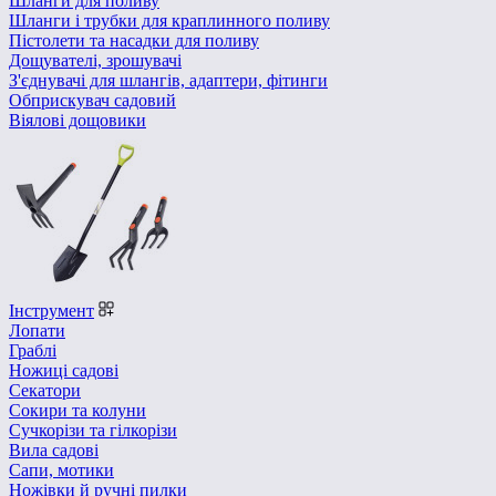
Шланги для поливу
Шланги і трубки для краплинного поливу
Пістолети та насадки для поливу
Дощувателі, зрошувачі
З'єднувачі для шлангів, адаптери, фітинги
Обприскувач садовий
Віялові дощовики
Інструмент
Лопати
Граблі
Ножиці садові
Секатори
Сокири та колуни
Сучкорізи та гілкорізи
Вила садові
Сапи, мотики
Ножівки й ручні пилки