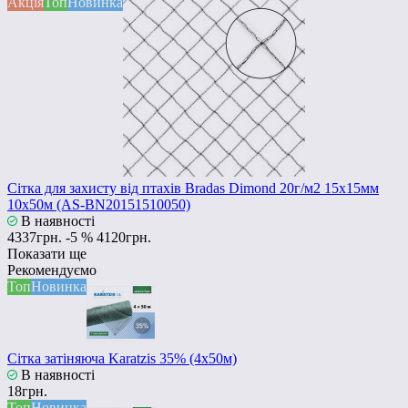
Акція
Топ
Новинка
Сітка для захисту від птахів Bradas Dimond 20г/м2 15x15мм
10x50м (AS-BN20151510050)
В наявності
4337грн.
-5 %
4120грн.
Показати ще
Рекомендуємо
Топ
Новинка
Сітка затіняюча Karatzis 35% (4х50м)
В наявності
18грн.
Топ
Новинка