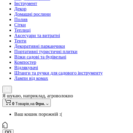
Інструмент
Декор
Домашні рослини
Полив
Сітки
Теплиці
Аксесуари та витратні
Тенти
Декоративні парканчики
Портативні туристичні плитки
Візки садові та будівельні
Компостер
Відлякувачі
Штанги та ручки для садового інструменту
Лампи від комах
Я шукаю, наприклад,
агроволокно
0
Tоварів,
на
0грн.
Ваш кошик порожній :(