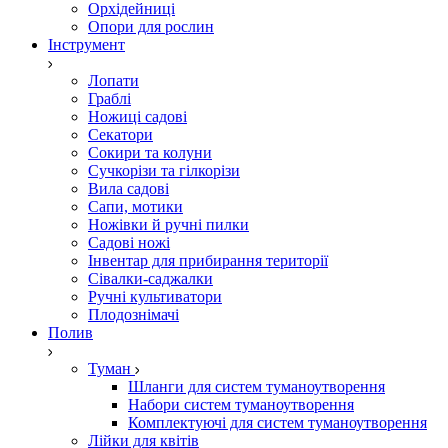
Орхідейниці
Опори для рослин
Інструмент
Лопати
Граблі
Ножиці садові
Секатори
Сокири та колуни
Сучкорізи та гілкорізи
Вила садові
Сапи, мотики
Ножівки й ручні пилки
Садові ножі
Інвентар для прибирання території
Сівалки-саджалки
Ручні культиватори
Плодознімачі
Полив
Туман
Шланги для систем туманоутворення
Набори систем туманоутворення
Комплектуючі для систем туманоутворення
Лійки для квітів