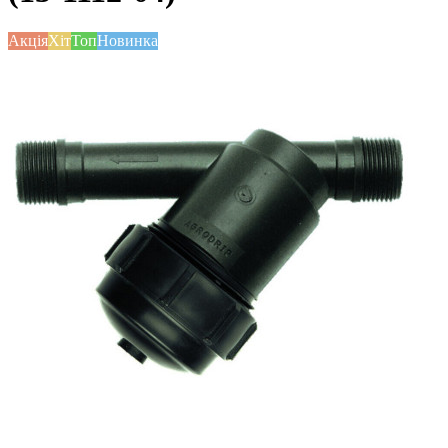
Акція
Хіт
Топ
Новинка