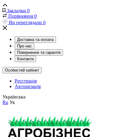
Закладки
0
Порівняння
0
Ви переглядали
0
Доставка та оплата
Про нас
Повернення та гарантія
Контакти
Особистий кабінет
Реєстрація
Авторизація
Українська
Ru
Ук