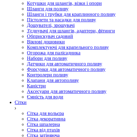
Котушки для шлангів, візки і опори
Шланги для поливу
Шланги і трубки для краплинного поливу
Пістолети та насадки для поливу
Дощувателі, зрошувачі
З'єднувачі для шлангів, адаптери, фітинги
Обприскувач садовий
Віялові дощовики
Комплектуючі для крапельного поливу
Огорожа для палісадника
Набори для поливу
Датчики для автоматичного поливу
Форсунки для автоматичного поливу
Контролери поливу
Клапани для автополиву
Каністри
Аксесуари для автоматичного поливу
Ємність для води
Сітки
Сітка для вольєра
Сітка декоративна
Сітка шпалерна
Сітка від птахів
Сітка затіняюча