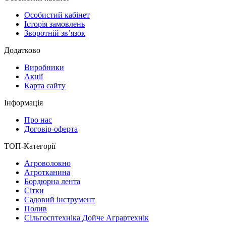
Особистий кабінет
Історія замовлень
Зворотній зв’язок
Додатково
Виробники
Акції
Карта сайту
Інформація
Про нас
Договір-оферта
ТОП-Категорії
Агроволокно
Агротканина
Бордюрна лента
Сітки
Садовий інструмент
Полив
Сільгосптехніка Дойче Аграртехнік