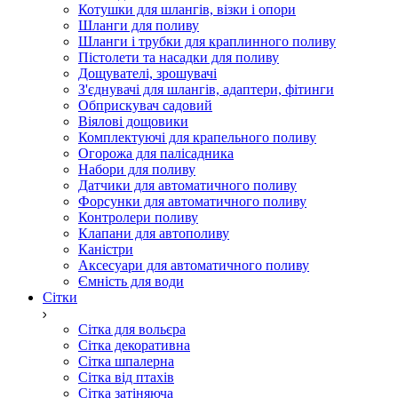
Котушки для шлангів, візки і опори
Шланги для поливу
Шланги і трубки для краплинного поливу
Пістолети та насадки для поливу
Дощувателі, зрошувачі
З'єднувачі для шлангів, адаптери, фітинги
Обприскувач садовий
Віялові дощовики
Комплектуючі для крапельного поливу
Огорожа для палісадника
Набори для поливу
Датчики для автоматичного поливу
Форсунки для автоматичного поливу
Контролери поливу
Клапани для автополиву
Каністри
Аксесуари для автоматичного поливу
Ємність для води
Сітки
Сітка для вольєра
Сітка декоративна
Сітка шпалерна
Сітка від птахів
Сітка затіняюча