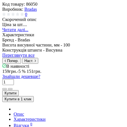
Код товару:
86050
Виробник:
Bradas
0
Скорочений опис
Ціна за шт....
Читати далі...
Характеристики
Бренд -
Bradas
Висота висувної частини, мм -
100
Конструкція штанги -
Висувна
Переглянути все
Попер.
Наст.
В наявності
159грн.
-5 %
151грн.
Знайшли дешевше?
Купити
Купити в 1 клик
Опис
Характеристики
0
Відгуки