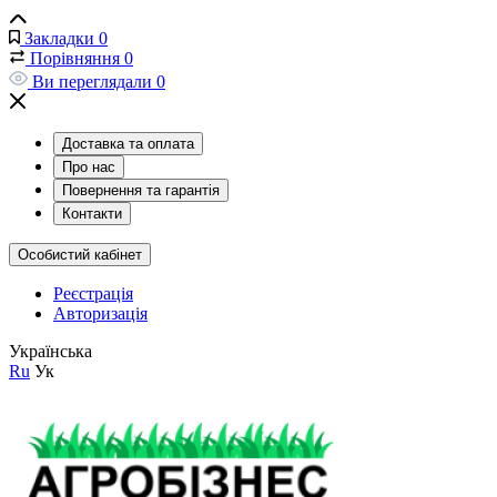
Закладки
0
Порівняння
0
Ви переглядали
0
Доставка та оплата
Про нас
Повернення та гарантія
Контакти
Особистий кабінет
Реєстрація
Авторизація
Українська
Ru
Ук