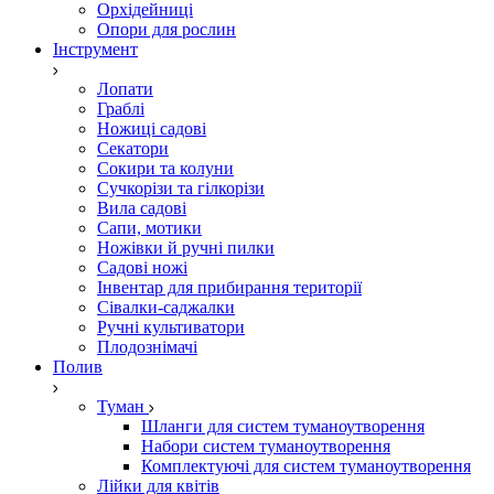
Орхідейниці
Опори для рослин
Інструмент
Лопати
Граблі
Ножиці садові
Секатори
Сокири та колуни
Сучкорізи та гілкорізи
Вила садові
Сапи, мотики
Ножівки й ручні пилки
Садові ножі
Інвентар для прибирання території
Сівалки-саджалки
Ручні культиватори
Плодознімачі
Полив
Туман
Шланги для систем туманоутворення
Набори систем туманоутворення
Комплектуючі для систем туманоутворення
Лійки для квітів