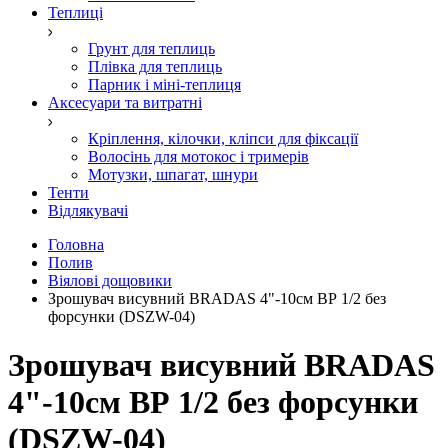
Теплиці
Грунт для теплиць
Плівка для теплиць
Парник і міні-теплиця
Аксесуари та витратні
Кріплення, кілочки, кліпси для фіксації
Волосінь для мотокос і тримерів
Мотузки, шпагат, шнури
Тенти
Відлякувачі
Головна
Полив
Віялові дощовики
Зрошувач висувний BRADAS 4"-10см ВР 1/2 без
форсунки (DSZW-04)
Зрошувач висувний BRADAS
4"-10см ВР 1/2 без форсунки
(DSZW-04)