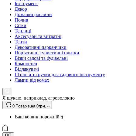
Інструмент
Декор
Домашні рослини
Полив
Сітки
Теплиці
Аксесуари та витратні
Тенти
Декоративні парканчики
Портативні туристичні плитки
Візки садові та будівельні
Компостер
Відлякувачі
Штанги та ручки для садового інструменту
Лампи від комах
Я шукаю, наприклад,
агроволокно
0
Tоварів,
на
0грн.
Ваш кошик порожній :(