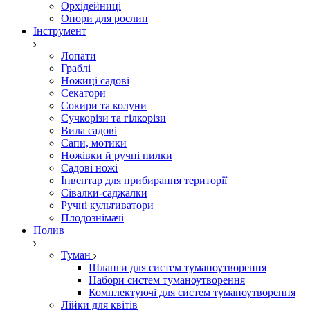
Орхідейниці
Опори для рослин
Інструмент
Лопати
Граблі
Ножиці садові
Секатори
Сокири та колуни
Сучкорізи та гілкорізи
Вила садові
Сапи, мотики
Ножівки й ручні пилки
Садові ножі
Інвентар для прибирання території
Сівалки-саджалки
Ручні культиватори
Плодознімачі
Полив
Туман
Шланги для систем туманоутворення
Набори систем туманоутворення
Комплектуючі для систем туманоутворення
Лійки для квітів