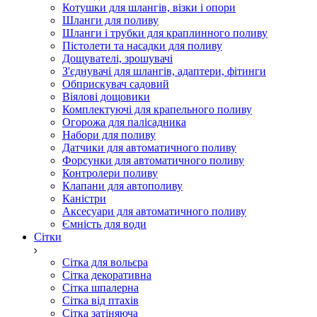
Котушки для шлангів, візки і опори
Шланги для поливу
Шланги і трубки для краплинного поливу
Пістолети та насадки для поливу
Дощувателі, зрошувачі
З'єднувачі для шлангів, адаптери, фітинги
Обприскувач садовий
Віялові дощовики
Комплектуючі для крапельного поливу
Огорожа для палісадника
Набори для поливу
Датчики для автоматичного поливу
Форсунки для автоматичного поливу
Контролери поливу
Клапани для автополиву
Каністри
Аксесуари для автоматичного поливу
Ємність для води
Сітки
Сітка для вольєра
Сітка декоративна
Сітка шпалерна
Сітка від птахів
Сітка затіняюча