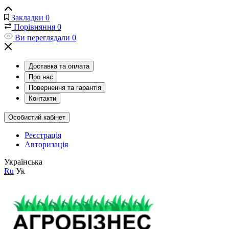
Закладки
0
Порівняння
0
Ви переглядали
0
Доставка та оплата
Про нас
Повернення та гарантія
Контакти
Особистий кабінет
Реєстрація
Авторизація
Українська
Ru
Ук