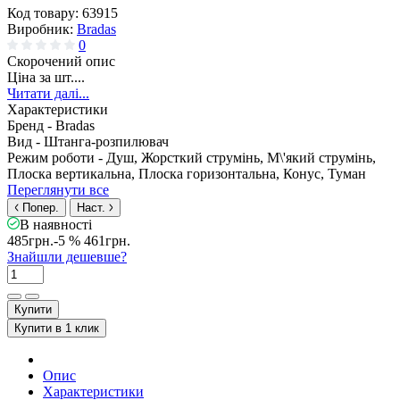
Код товару:
63915
Виробник:
Bradas
0
Скорочений опис
Ціна за шт....
Читати далі...
Характеристики
Бренд -
Bradas
Вид -
Штанга-розпилювач
Режим роботи -
Душ, Жорсткий струмінь, М\'який струмінь,
Плоска вертикальна, Плоска горизонтальна, Конус, Туман
Переглянути все
Попер.
Наст.
В наявності
485грн.
-5 %
461грн.
Знайшли дешевше?
Купити
Купити в 1 клик
Опис
Характеристики