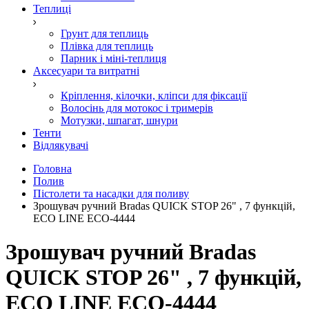
Теплиці
Грунт для теплиць
Плівка для теплиць
Парник і міні-теплиця
Аксесуари та витратні
Кріплення, кілочки, кліпси для фіксації
Волосінь для мотокос і тримерів
Мотузки, шпагат, шнури
Тенти
Відлякувачі
Головна
Полив
Пістолети та насадки для поливу
Зрошувач ручний Bradas QUICK STOP 26" , 7 функцій,
ECO LINE ECO-4444
Зрошувач ручний Bradas
QUICK STOP 26" , 7 функцій,
ECO LINE ECO-4444