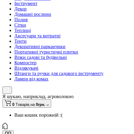
Інструмент
Декор
Домашні рослини
Полив
Сітки
Теплиці
Аксесуари та витратні
Тенти
Декоративні парканчики
Портативні туристичні плитки
Візки садові та будівельні
Компостер
Відлякувачі
Штанги та ручки для садового інструменту
Лампи від комах
Я шукаю, наприклад,
агроволокно
0
Tоварів,
на
0грн.
Ваш кошик порожній :(