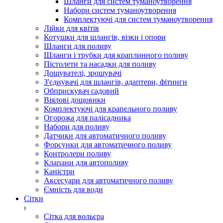
Шланги для систем туманоутворення
Набори систем туманоутворення
Комплектуючі для систем туманоутворення
Лійки для квітів
Котушки для шлангів, візки і опори
Шланги для поливу
Шланги і трубки для краплинного поливу
Пістолети та насадки для поливу
Дощувателі, зрошувачі
З'єднувачі для шлангів, адаптери, фітинги
Обприскувач садовий
Віялові дощовики
Комплектуючі для крапельного поливу
Огорожа для палісадника
Набори для поливу
Датчики для автоматичного поливу
Форсунки для автоматичного поливу
Контролери поливу
Клапани для автополиву
Каністри
Аксесуари для автоматичного поливу
Ємність для води
Сітки
Сітка для вольєра