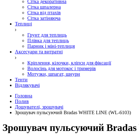
Сітка декоративна
Сітка шпалерна
Сітка від птахів
Сітка затіняюча
Теплиці
Грунт для теплиць
Плівка для теплиць
Парник і міні-теплиця
Аксесуари та витратні
Кріплення, кілочки, кліпси для фіксації
Волосінь для мотокос і тримерів
Мотузки, шпагат, шнури
Тенти
Відлякувачі
Головна
Полив
Дощувателі, зрошувачі
Зрошувач пульсуючий Bradas WHITE LINE (WL-6103)
Зрошувач пульсуючий Bradas