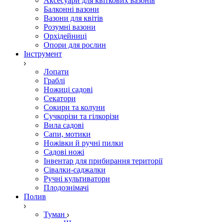
Аксесуари для квіткових вазонів
Балконні вазони
Вазони для квітів
Розумні вазони
Орхідейниці
Опори для рослин
Інструмент
Лопати
Граблі
Ножиці садові
Секатори
Сокири та колуни
Сучкорізи та гілкорізи
Вила садові
Сапи, мотики
Ножівки й ручні пилки
Садові ножі
Інвентар для прибирання території
Сівалки-саджалки
Ручні культиватори
Плодознімачі
Полив
Туман