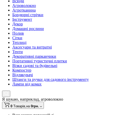
Всюди
Агроволокно
Агротканина
Бордюрні стрічки
Інструмент
Декор
Домашні рослини
Полив
Сітки
Теплиці
Аксесуари та витратні
Тенти
Декоративні парканчики
Портативні туристичні плитки
Візки садові та будівельні
Компостер
Відлякувачі
Штанги та ручки для садового інструменту
Лампи від комах
Я шукаю, наприклад,
агроволокно
0
Tоварів,
на
0грн.