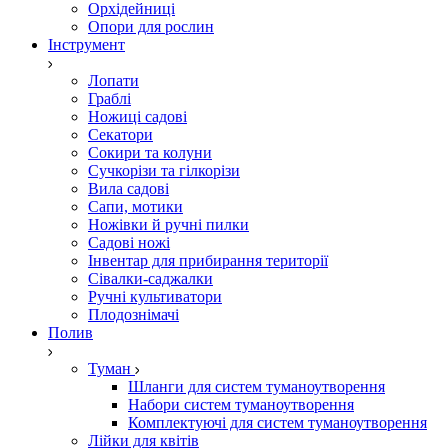
Орхідейниці
Опори для рослин
Інструмент
Лопати
Граблі
Ножиці садові
Секатори
Сокири та колуни
Сучкорізи та гілкорізи
Вила садові
Сапи, мотики
Ножівки й ручні пилки
Садові ножі
Інвентар для прибирання території
Сівалки-саджалки
Ручні культиватори
Плодознімачі
Полив
Туман
Шланги для систем туманоутворення
Набори систем туманоутворення
Комплектуючі для систем туманоутворення
Лійки для квітів