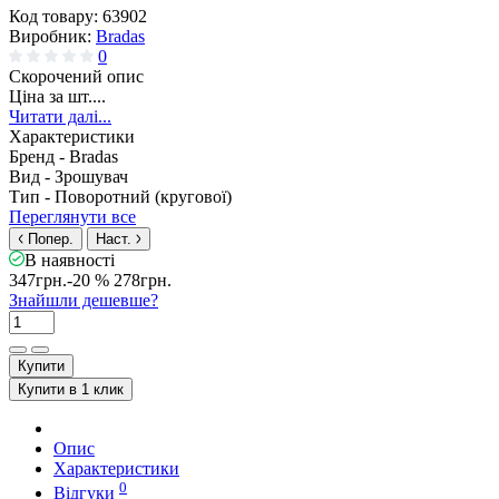
Код товару:
63902
Виробник:
Bradas
0
Скорочений опис
Ціна за шт....
Читати далі...
Характеристики
Бренд -
Bradas
Вид -
Зрошувач
Тип -
Поворотний (кругової)
Переглянути все
Попер.
Наст.
В наявності
347грн.
-20 %
278грн.
Знайшли дешевше?
Купити
Купити в 1 клик
Опис
Характеристики
0
Відгуки