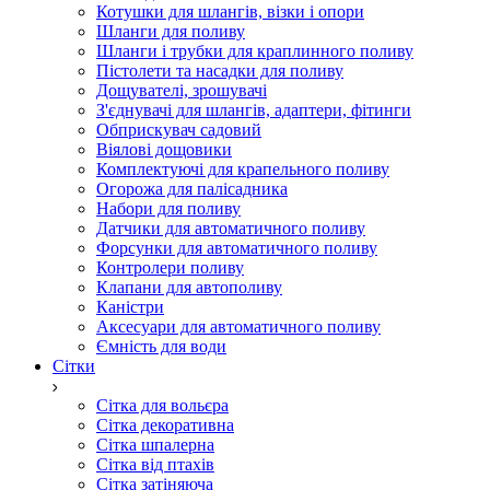
Котушки для шлангів, візки і опори
Шланги для поливу
Шланги і трубки для краплинного поливу
Пістолети та насадки для поливу
Дощувателі, зрошувачі
З'єднувачі для шлангів, адаптери, фітинги
Обприскувач садовий
Віялові дощовики
Комплектуючі для крапельного поливу
Огорожа для палісадника
Набори для поливу
Датчики для автоматичного поливу
Форсунки для автоматичного поливу
Контролери поливу
Клапани для автополиву
Каністри
Аксесуари для автоматичного поливу
Ємність для води
Сітки
Сітка для вольєра
Сітка декоративна
Сітка шпалерна
Сітка від птахів
Сітка затіняюча