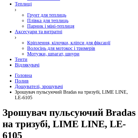
Теплиці
Грунт для теплиць
Плівка для теплиць
Парник і міні-теплиця
Аксесуари та витратні
Кріплення, кілочки, кліпси для фіксації
Волосінь для мотокос і тримерів
Мотузки, шпагат, шнури
Тенти
Відлякувачі
Головна
Полив
Дощувателі, зрошувачі
Зрошувач пульсуючий Bradas на тризубі, LIME LINE,
LE-6105
Зрошувач пульсуючий Bradas
на тризубі, LIME LINE, LE-
6105