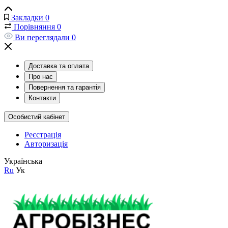
Закладки
0
Порівняння
0
Ви переглядали
0
Доставка та оплата
Про нас
Повернення та гарантія
Контакти
Особистий кабінет
Реєстрація
Авторизація
Українська
Ru
Ук