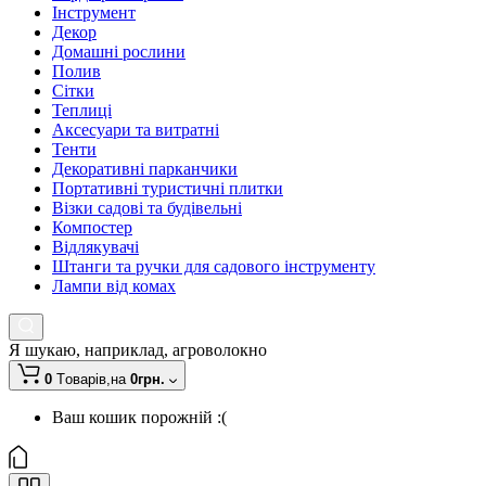
Інструмент
Декор
Домашні рослини
Полив
Сітки
Теплиці
Аксесуари та витратні
Тенти
Декоративні парканчики
Портативні туристичні плитки
Візки садові та будівельні
Компостер
Відлякувачі
Штанги та ручки для садового інструменту
Лампи від комах
Я шукаю, наприклад,
агроволокно
0
Tоварів,
на
0грн.
Ваш кошик порожній :(