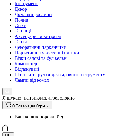
Інструмент
Декор
Домашні рослини
Полив
Сітки
Теплиці
Аксесуари та витратні
Тенти
Декоративні парканчики
Портативні туристичні плитки
Візки садові та будівельні
Компостер
Відлякувачі
Штанги та ручки для садового інструменту
Лампи від комах
Я шукаю, наприклад,
агроволокно
0
Tоварів,
на
0грн.
Ваш кошик порожній :(