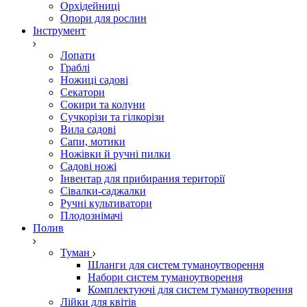
Орхідейниці
Опори для рослин
Інструмент
Лопати
Граблі
Ножиці садові
Секатори
Сокири та колуни
Сучкорізи та гілкорізи
Вила садові
Сапи, мотики
Ножівки й ручні пилки
Садові ножі
Інвентар для прибирання території
Сівалки-саджалки
Ручні культиватори
Плодознімачі
Полив
Туман
Шланги для систем туманоутворення
Набори систем туманоутворення
Комплектуючі для систем туманоутворення
Лійки для квітів