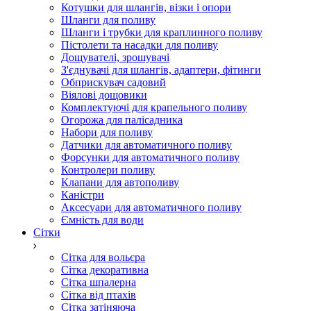
Котушки для шлангів, візки і опори
Шланги для поливу
Шланги і трубки для краплинного поливу
Пістолети та насадки для поливу
Дощувателі, зрошувачі
З'єднувачі для шлангів, адаптери, фітинги
Обприскувач садовий
Віялові дощовики
Комплектуючі для крапельного поливу
Огорожа для палісадника
Набори для поливу
Датчики для автоматичного поливу
Форсунки для автоматичного поливу
Контролери поливу
Клапани для автополиву
Каністри
Аксесуари для автоматичного поливу
Ємність для води
Сітки
Сітка для вольєра
Сітка декоративна
Сітка шпалерна
Сітка від птахів
Сітка затіняюча