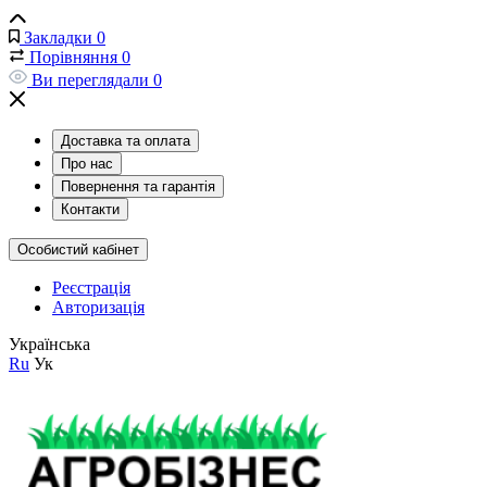
Закладки
0
Порівняння
0
Ви переглядали
0
Доставка та оплата
Про нас
Повернення та гарантія
Контакти
Особистий кабінет
Реєстрація
Авторизація
Українська
Ru
Ук