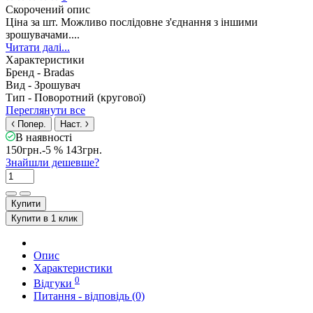
Скорочений опис
Ціна за шт. Можливо послідовне з'єднання з іншими
зрошувачами....
Читати далі...
Характеристики
Бренд -
Bradas
Вид -
Зрошувач
Тип -
Поворотний (кругової)
Переглянути все
Попер.
Наст.
В наявності
150грн.
-5 %
143грн.
Знайшли дешевше?
Купити
Купити в 1 клик
Опис
Характеристики
0
Відгуки
Питання - відповідь (0)