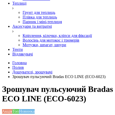
Теплиці
Грунт для теплиць
Плівка для теплиць
Парник і міні-теплиця
Аксесуари та витратні
Кріплення, кілочки, кліпси для фіксації
Волосінь для мотокос і тримерів
Мотузки, шпагат, шнури
Тенти
Відлякувачі
Головна
Полив
Дощувателі, зрошувачі
Зрошувач пульсуючий Bradas ECO LINE (ECO-6023)
Зрошувач пульсуючий Bradas
ECO LINE (ECO-6023)
Акція
Топ
Новинка