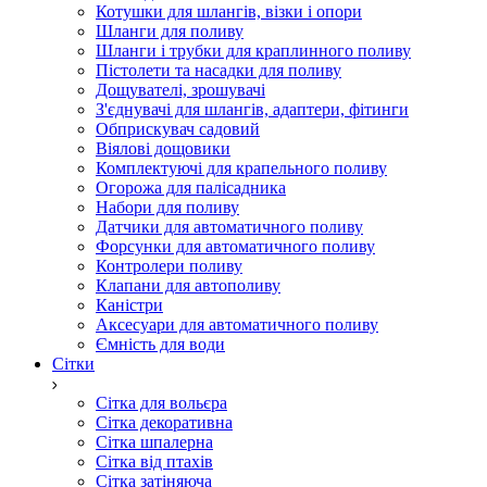
Котушки для шлангів, візки і опори
Шланги для поливу
Шланги і трубки для краплинного поливу
Пістолети та насадки для поливу
Дощувателі, зрошувачі
З'єднувачі для шлангів, адаптери, фітинги
Обприскувач садовий
Віялові дощовики
Комплектуючі для крапельного поливу
Огорожа для палісадника
Набори для поливу
Датчики для автоматичного поливу
Форсунки для автоматичного поливу
Контролери поливу
Клапани для автополиву
Каністри
Аксесуари для автоматичного поливу
Ємність для води
Сітки
Сітка для вольєра
Сітка декоративна
Сітка шпалерна
Сітка від птахів
Сітка затіняюча