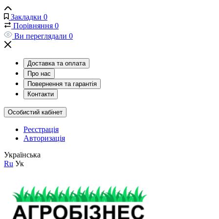
Закладки
0
Порівняння
0
Ви переглядали
0
Доставка та оплата
Про нас
Повернення та гарантія
Контакти
Особистий кабінет
Реєстрація
Авторизація
Українська
Ru
Ук