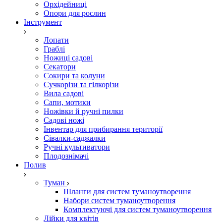
Орхідейниці
Опори для рослин
Інструмент
Лопати
Граблі
Ножиці садові
Секатори
Сокири та колуни
Сучкорізи та гілкорізи
Вила садові
Сапи, мотики
Ножівки й ручні пилки
Садові ножі
Інвентар для прибирання території
Сівалки-саджалки
Ручні культиватори
Плодознімачі
Полив
Туман
Шланги для систем туманоутворення
Набори систем туманоутворення
Комплектуючі для систем туманоутворення
Лійки для квітів