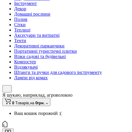
Інструмент
Декор
Домашні рослини
Полив
Сітки
Теплиці
Аксесуари та витратні
Тенти
Декоративні парканчики
Портативні туристичні плитки
Візки садові та будівельні
Компостер
Відлякувачі
Штанги та ручки для садового інструменту
Лампи від комах
Я шукаю, наприклад,
агроволокно
0
Tоварів,
на
0грн.
Ваш кошик порожній :(