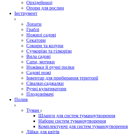
Орхідейниці
Опори для рослин
Інструмент
Лопати
Граблі
Ножиці садові
Секатори
Сокири та колуни
Сучкорізи та гілкорізи
Вила садові
Сапи, мотики
Ножівки й ручні пилки
Садові ножі
Інвентар для прибирання території
Сівалки-саджалки
Ручні культиватори
Плодознімачі
Полив
Туман
Шланги для систем туманоутворення
Набори систем туманоутворення
Комплектуючі для систем туманоутворення
Лійки для квітів