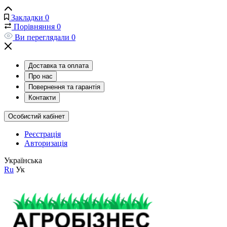
Закладки
0
Порівняння
0
Ви переглядали
0
Доставка та оплата
Про нас
Повернення та гарантія
Контакти
Особистий кабінет
Реєстрація
Авторизація
Українська
Ru
Ук