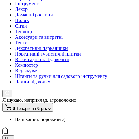
Інструмент
Декор
Домашні рослини
Полив
Сітки
Теплиці
Аксесуари та витратні
Тенти
Декоративні парканчики
Портативні туристичні плитки
Візки садові та будівельні
Компостер
Відлякувачі
Штанги та ручки для садового інструменту
Лампи від комах
Я шукаю, наприклад,
агроволокно
0
Tоварів,
на
0грн.
Ваш кошик порожній :(