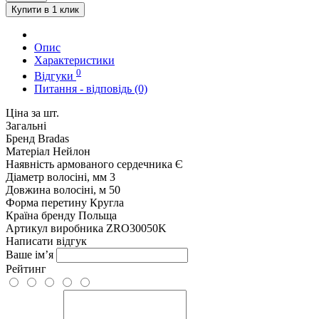
Купити в 1 клик
Опис
Характеристики
0
Відгуки
Питання - відповідь (0)
Ціна за шт.
Загальні
Бренд
Bradas
Матеріал
Нейлон
Наявність армованого сердечника
Є
Діаметр волосіні, мм
3
Довжина волосіні, м
50
Форма перетину
Кругла
Країна бренду
Польща
Артикул виробника
ZRO30050K
Написати відгук
Ваше ім’я
Рейтинг