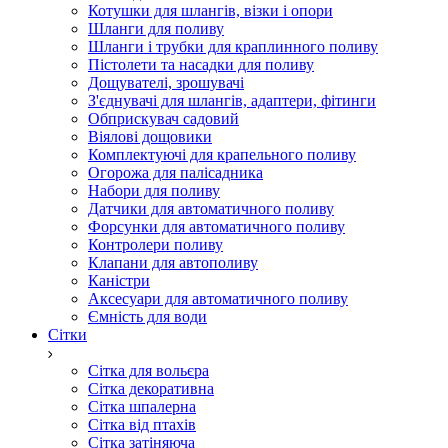
Котушки для шлангів, візки і опори
Шланги для поливу
Шланги і трубки для краплинного поливу
Пістолети та насадки для поливу
Дощувателі, зрошувачі
З'єднувачі для шлангів, адаптери, фітинги
Обприскувач садовий
Віялові дощовики
Комплектуючі для крапельного поливу
Огорожа для палісадника
Набори для поливу
Датчики для автоматичного поливу
Форсунки для автоматичного поливу
Контролери поливу
Клапани для автополиву
Каністри
Аксесуари для автоматичного поливу
Ємність для води
Сітки
Сітка для вольєра
Сітка декоративна
Сітка шпалерна
Сітка від птахів
Сітка затіняюча