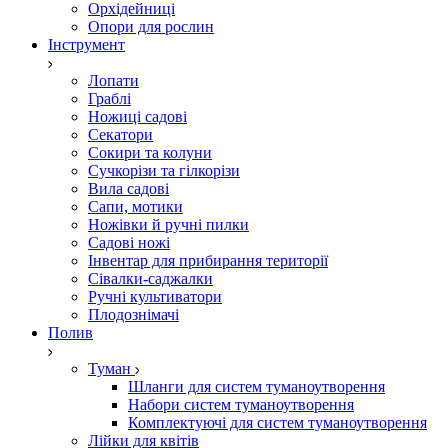
Орхідейниці
Опори для рослин
Інструмент
Лопати
Граблі
Ножиці садові
Секатори
Сокири та колуни
Сучкорізи та гілкорізи
Вила садові
Сапи, мотики
Ножівки й ручні пилки
Садові ножі
Інвентар для прибирання території
Сівалки-саджалки
Ручні культиватори
Плодознімачі
Полив
Туман
Шланги для систем туманоутворення
Набори систем туманоутворення
Комплектуючі для систем туманоутворення
Лійки для квітів