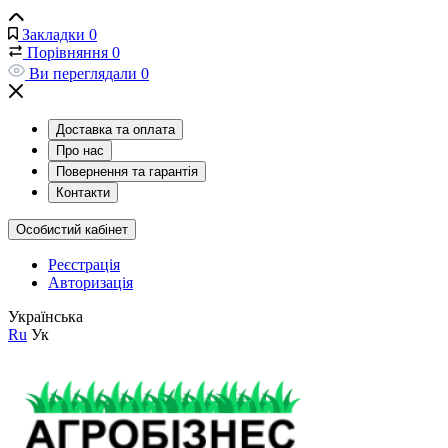
Закладки
0
Порівняння
0
Ви переглядали
0
Доставка та оплата
Про нас
Повернення та гарантія
Контакти
Особистий кабінет
Реєстрація
Авторизація
Українська
Ru
Ук