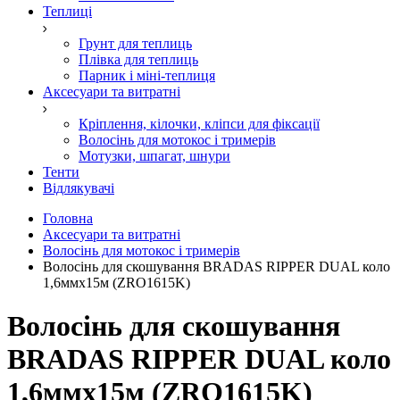
Теплиці
Грунт для теплиць
Плівка для теплиць
Парник і міні-теплиця
Аксесуари та витратні
Кріплення, кілочки, кліпси для фіксації
Волосінь для мотокос і тримерів
Мотузки, шпагат, шнури
Тенти
Відлякувачі
Головна
Аксесуари та витратні
Волосінь для мотокос і тримерів
Волосінь для скошування BRADAS RIPPER DUAL коло
1,6ммх15м (ZRO1615K)
Волосінь для скошування
BRADAS RIPPER DUAL коло
1,6ммх15м (ZRO1615K)