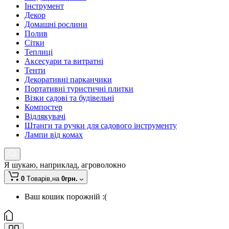
Інструмент
Декор
Домашні рослини
Полив
Сітки
Теплиці
Аксесуари та витратні
Тенти
Декоративні парканчики
Портативні туристичні плитки
Візки садові та будівельні
Компостер
Відлякувачі
Штанги та ручки для садового інструменту
Лампи від комах
Я шукаю, наприклад,
агроволокно
0
Tоварів,
на
0грн.
Ваш кошик порожній :(