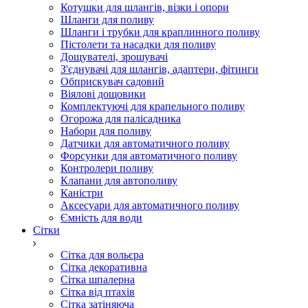
Котушки для шлангів, візки і опори
Шланги для поливу
Шланги і трубки для краплинного поливу
Пістолети та насадки для поливу
Дощувателі, зрошувачі
З'єднувачі для шлангів, адаптери, фітинги
Обприскувач садовий
Віялові дощовики
Комплектуючі для крапельного поливу
Огорожа для палісадника
Набори для поливу
Датчики для автоматичного поливу
Форсунки для автоматичного поливу
Контролери поливу
Клапани для автополиву
Каністри
Аксесуари для автоматичного поливу
Ємність для води
Сітки
Сітка для вольєра
Сітка декоративна
Сітка шпалерна
Сітка від птахів
Сітка затіняюча