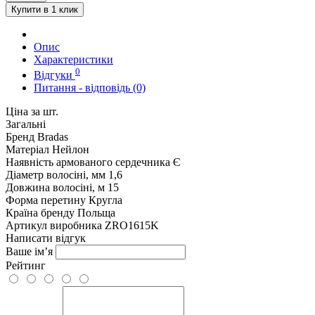
Купити в 1 клик
Опис
Характеристики
0
Відгуки
Питання - відповідь (0)
Ціна за шт.
Загальні
Бренд
Bradas
Матеріал
Нейлон
Наявність армованого сердечника
Є
Діаметр волосіні, мм
1,6
Довжина волосіні, м
15
Форма перетину
Кругла
Країна бренду
Польща
Артикул виробника
ZRO1615K
Написати відгук
Ваше ім’я
Рейтинг