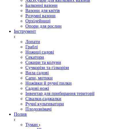
Аксесуари для квіткових вазонів
Балконні вазони
Вазони для квітів
Розумні вазони
Орхідейниці
Опори для рослин
Інструмент
Лопати
Граблі
Ножиці садові
Секатори
Сокири та колуни
Сучкорізи та гілкорізи
Вила садові
Сапи, мотики
Ножівки й ручні пилки
Садові ножі
Інвентар для прибирання території
Сівалки-саджалки
Ручні культиватори
Плодознімачі
Полив
Туман