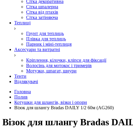
Сітка декоративна
Сітка шпалерна
Сітка від птахів
Сітка затіняюча
Теплиці
Грунт для теплиць
Плівка для теплиць
Парник і міні-теплиця
Аксесуари та витратні
Кріплення, кілочки, кліпси для фіксації
Волосінь для мотокос і тримерів
Мотузки, шпагат, шнури
Тенти
Відлякувачі
Головна
Полив
Котушки для шлангів, візки і опори
Візок для шлангу Bradas DAILY 1/2 60м (AG260)
Візок для шлангу Bradas DAIL