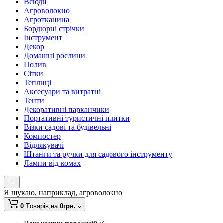
Всюди
Агроволокно
Агротканина
Бордюрні стрічки
Інструмент
Декор
Домашні рослини
Полив
Сітки
Теплиці
Аксесуари та витратні
Тенти
Декоративні парканчики
Портативні туристичні плитки
Візки садові та будівельні
Компостер
Відлякувачі
Штанги та ручки для садового інструменту
Лампи від комах
Я шукаю, наприклад,
агроволокно
0
Tоварів,
на
0грн.