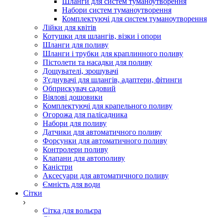
Шланги для систем туманоутворення
Набори систем туманоутворення
Комплектуючі для систем туманоутворення
Лійки для квітів
Котушки для шлангів, візки і опори
Шланги для поливу
Шланги і трубки для краплинного поливу
Пістолети та насадки для поливу
Дощувателі, зрошувачі
З'єднувачі для шлангів, адаптери, фітинги
Обприскувач садовий
Віялові дощовики
Комплектуючі для крапельного поливу
Огорожа для палісадника
Набори для поливу
Датчики для автоматичного поливу
Форсунки для автоматичного поливу
Контролери поливу
Клапани для автополиву
Каністри
Аксесуари для автоматичного поливу
Ємність для води
Сітки
Сітка для вольєра