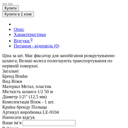
Купити
Купити в 1 клик
Опис
Характеристики
0
Відгуки
Питання - відповідь (0)
Ціна за шт. Має фіксатор для запобігання розкручуванню
шланга; Великі колеса полегшують транспортування по
нерівній поверхні.
Загальні
Бренд
Bradas
Вид
Візки
Матеріал
Метал, пластик
Місткість шланга 1/2
50 м
Діаметр
1/2\" (12,5 мм)
Комплектація
Візок - 1 шт.
Країна бренду
Польща
Артикул виробника
LE-9104
Написати відгук
Ваше ім’я