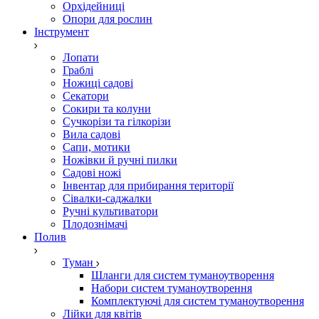
Орхідейниці
Опори для рослин
Інструмент
Лопати
Граблі
Ножиці садові
Секатори
Сокири та колуни
Сучкорізи та гілкорізи
Вила садові
Сапи, мотики
Ножівки й ручні пилки
Садові ножі
Інвентар для прибирання території
Сівалки-саджалки
Ручні культиватори
Плодознімачі
Полив
Туман
Шланги для систем туманоутворення
Набори систем туманоутворення
Комплектуючі для систем туманоутворення
Лійки для квітів