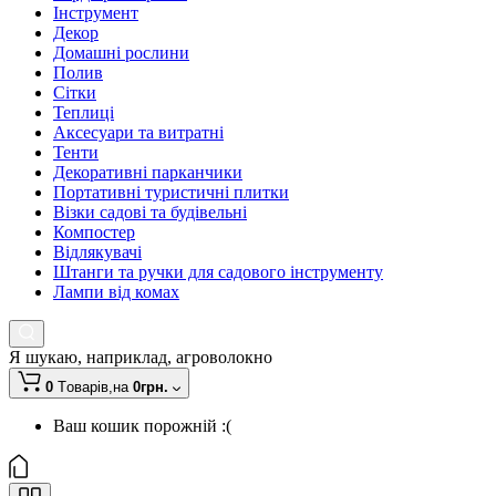
Інструмент
Декор
Домашні рослини
Полив
Сітки
Теплиці
Аксесуари та витратні
Тенти
Декоративні парканчики
Портативні туристичні плитки
Візки садові та будівельні
Компостер
Відлякувачі
Штанги та ручки для садового інструменту
Лампи від комах
Я шукаю, наприклад,
агроволокно
0
Tоварів,
на
0грн.
Ваш кошик порожній :(