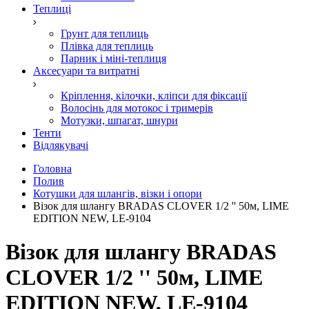
Теплиці
Грунт для теплиць
Плівка для теплиць
Парник і міні-теплиця
Аксесуари та витратні
Кріплення, кілочки, кліпси для фіксації
Волосінь для мотокос і тримерів
Мотузки, шпагат, шнури
Тенти
Відлякувачі
Головна
Полив
Котушки для шлангів, візки і опори
Візок для шлангу BRADAS CLOVER 1/2 '' 50м, LIME
EDITION NEW, LE-9104
Візок для шлангу BRADAS
CLOVER 1/2 '' 50м, LIME
EDITION NEW, LE-9104