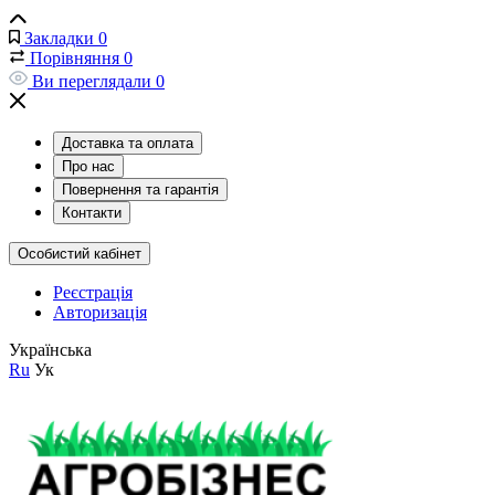
Закладки
0
Порівняння
0
Ви переглядали
0
Доставка та оплата
Про нас
Повернення та гарантія
Контакти
Особистий кабінет
Реєстрація
Авторизація
Українська
Ru
Ук