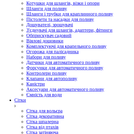
Котушки для шлангів, візки і опори
Шланги для поливу
Шланги і трубки для краплинного поливу
Пістолети та насадки для поливу
Дощувателі, зрошувачі
З'єднувачі для шлангів, адаптери, фітинги
Обприскувач садовий
Віялові дощовики
Комплектуючі для крапельного поливу
Огорожа для палісадника
Набори для поливу
Датчики для автоматичного поливу
Форсунки для автоматичного поливу
Контролери поливу
Клапани для автополиву
Каністри
Аксесуари для автоматичного поливу
Ємність для води
Сітки
Сітка для вольєра
Сітка декоративна
Сітка шпалерна
Сітка від птахів
Сітка затіняюча