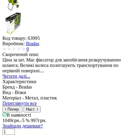
Код товару:
63995
Виробник:
Bradas
0
Скорочений опис
Ціна за шт. Має фіксатор для запобігання розкручуванню
шланга; Великі колеса полегшують транспортування по
нерівній поверхні....
Читати далі...
Характеристики
Бренд -
Bradas
Вид -
Візки
Матеріал -
Метал, пластик
Переглянути все
Попер.
Наст.
В наявності
1049грн.
-5 %
997грн.
Знайшли дешевше?