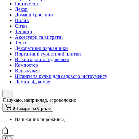
Інструмент
Декор
Домашні рослини
Полив
Сітки
Теплиці
Аксесуари та витратні
Тенти
Декоративні парканчики
Портативні туристичні плитки
Візки садові та будівельні
Компостер
Відлякувачі
Штанги та ручки для садового інструменту
Лампи від комах
Я шукаю, наприклад,
агроволокно
0
Tоварів,
на
0грн.
Ваш кошик порожній :(