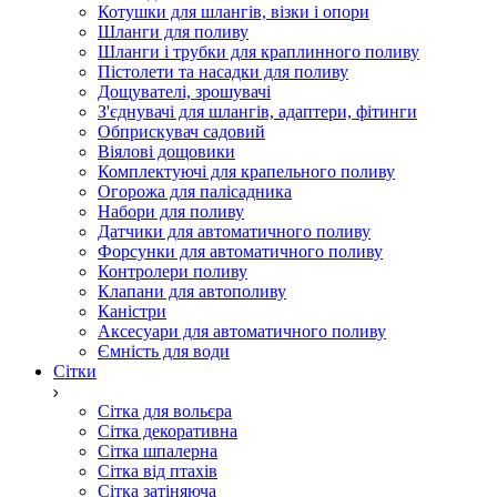
Котушки для шлангів, візки і опори
Шланги для поливу
Шланги і трубки для краплинного поливу
Пістолети та насадки для поливу
Дощувателі, зрошувачі
З'єднувачі для шлангів, адаптери, фітинги
Обприскувач садовий
Віялові дощовики
Комплектуючі для крапельного поливу
Огорожа для палісадника
Набори для поливу
Датчики для автоматичного поливу
Форсунки для автоматичного поливу
Контролери поливу
Клапани для автополиву
Каністри
Аксесуари для автоматичного поливу
Ємність для води
Сітки
Сітка для вольєра
Сітка декоративна
Сітка шпалерна
Сітка від птахів
Сітка затіняюча