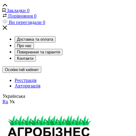
Закладки
0
Порівняння
0
Ви переглядали
0
Доставка та оплата
Про нас
Повернення та гарантія
Контакти
Особистий кабінет
Реєстрація
Авторизація
Українська
Ru
Ук