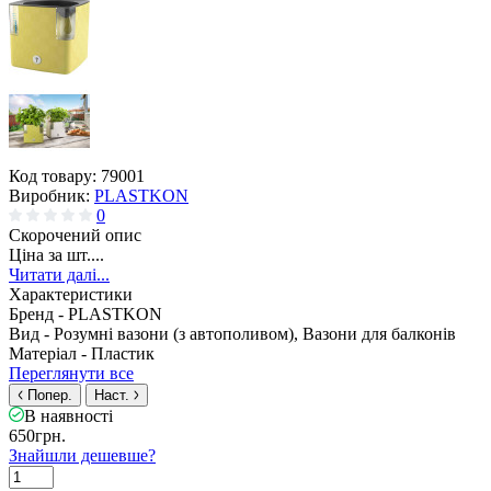
Код товару:
79001
Виробник:
PLASTKON
0
Скорочений опис
Ціна за шт....
Читати далі...
Характеристики
Бренд -
PLASTKON
Вид -
Розумні вазони (з автополивом), Вазони для балконів
Матеріал -
Пластик
Переглянути все
Попер.
Наст.
В наявності
650грн.
Знайшли дешевше?