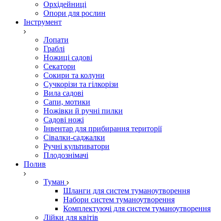
Орхідейниці
Опори для рослин
Інструмент
Лопати
Граблі
Ножиці садові
Секатори
Сокири та колуни
Сучкорізи та гілкорізи
Вила садові
Сапи, мотики
Ножівки й ручні пилки
Садові ножі
Інвентар для прибирання території
Сівалки-саджалки
Ручні культиватори
Плодознімачі
Полив
Туман
Шланги для систем туманоутворення
Набори систем туманоутворення
Комплектуючі для систем туманоутворення
Лійки для квітів