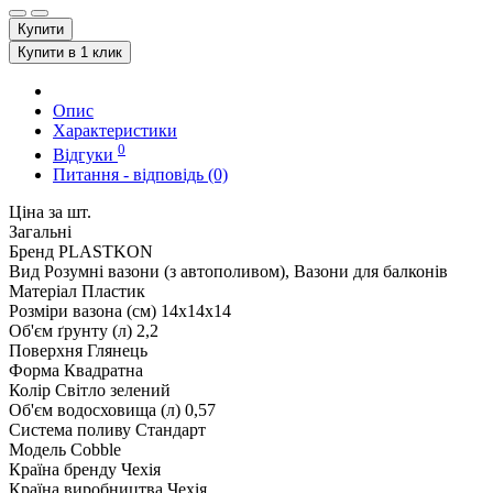
Купити
Купити в 1 клик
Опис
Характеристики
0
Відгуки
Питання - відповідь (0)
Ціна за шт.
Загальні
Бренд
PLASTKON
Вид
Розумні вазони (з автополивом), Вазони для балконів
Матеріал
Пластик
Розміри вазона (см)
14х14х14
Об'єм ґрунту (л)
2,2
Поверхня
Глянець
Форма
Квадратна
Колір
Світло зелений
Об'єм водосховища (л)
0,57
Система поливу
Стандарт
Модель
Cobble
Країна бренду
Чехія
Країна виробництва
Чехія