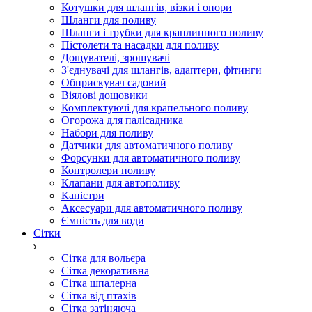
Котушки для шлангів, візки і опори
Шланги для поливу
Шланги і трубки для краплинного поливу
Пістолети та насадки для поливу
Дощувателі, зрошувачі
З'єднувачі для шлангів, адаптери, фітинги
Обприскувач садовий
Віялові дощовики
Комплектуючі для крапельного поливу
Огорожа для палісадника
Набори для поливу
Датчики для автоматичного поливу
Форсунки для автоматичного поливу
Контролери поливу
Клапани для автополиву
Каністри
Аксесуари для автоматичного поливу
Ємність для води
Сітки
Сітка для вольєра
Сітка декоративна
Сітка шпалерна
Сітка від птахів
Сітка затіняюча