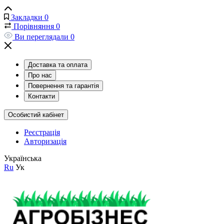
Закладки
0
Порівняння
0
Ви переглядали
0
Доставка та оплата
Про нас
Повернення та гарантія
Контакти
Особистий кабінет
Реєстрація
Авторизація
Українська
Ru
Ук