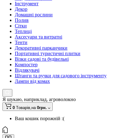
Інструмент
Декор
Домашні рослини
Полив
Сітки
Теплиці
Аксесуари та витратні
Тенти
Декоративні парканчики
Портативні туристичні плитки
Візки садові та будівельні
Компостер
Відлякувачі
Штанги та ручки для садового інструменту
Лампи від комах
Я шукаю, наприклад,
агроволокно
0
Tоварів,
на
0грн.
Ваш кошик порожній :(