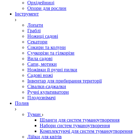
Орхідейниці
Опори для рослин
Інструмент
Лопати
Граблі
Ножиці садові
Секатори
Сокири та колуни
Сучкорізи та гілкорізи
Вила садові
Сапи, мотики
Ножівки й ручні пилки
Садові ножі
Інвентар для прибирання території
Сівалки-саджалки
Ручні культиватори
Плодознімачі
Полив
Туман
Шланги для систем туманоутворення
Набори систем туманоутворення
Комплектуючі для систем туманоутворення
Лійки для квітів