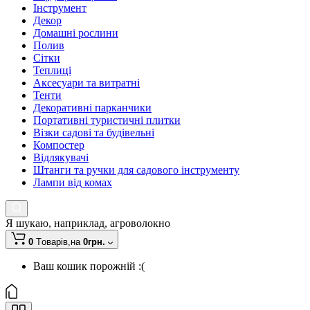
Інструмент
Декор
Домашні рослини
Полив
Сітки
Теплиці
Аксесуари та витратні
Тенти
Декоративні парканчики
Портативні туристичні плитки
Візки садові та будівельні
Компостер
Відлякувачі
Штанги та ручки для садового інструменту
Лампи від комах
Я шукаю, наприклад,
агроволокно
0
Tоварів,
на
0грн.
Ваш кошик порожній :(