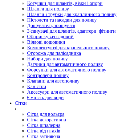
Котушки для шлангів, візки і опори
Шланги для поливу
Шланги і трубки для краплинного поливу
Пістолети та насадки для поливу
Дощувателі, зрошувачі
З'єднувачі для шлангів, адаптери, фітинги
Обприскувач садовий
Віялові дощовики
Комплектуючі для крапельного поливу
Огорожа для палісадника
Набори для поливу
Датчики для автоматичного поливу
Форсунки для автоматичного поливу
Контролери поливу
Клапани для автополиву
Каністри
Аксесуари для автоматичного поливу
Ємність для води
Сітки
Сітка для вольєра
Сітка декоративна
Сітка шпалерна
Сітка від птахів
Сітка затіняюча