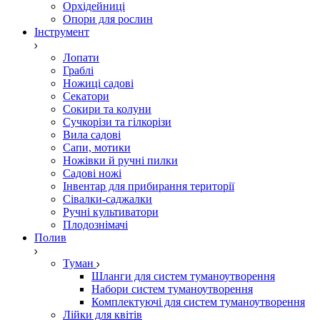
Орхідейниці
Опори для рослин
Інструмент
Лопати
Граблі
Ножиці садові
Секатори
Сокири та колуни
Сучкорізи та гілкорізи
Вила садові
Сапи, мотики
Ножівки й ручні пилки
Садові ножі
Інвентар для прибирання території
Сівалки-саджалки
Ручні культиватори
Плодознімачі
Полив
Туман
Шланги для систем туманоутворення
Набори систем туманоутворення
Комплектуючі для систем туманоутворення
Лійки для квітів