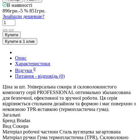
В наявності
896грн.
-5 %
851грн.
Знайшли дешевше?
Купити
Купити в 1 клик
Опис
Характеристики
0
Відгуки
Питання - відповідь (0)
Ціна за шт. Універсальна сокира зі скловолокнистого
композиту серії PROFESSIONAL оптимально збалансована
для безпечної, ефективної та зручної роботи. Ця серія
відрізняється стильним дизайном та формою і має поверхню з
нековзною TPR-вставкою (термопластична гума).
Загальні
Бренд
Bradas
Вид
Сокира
Матеріал робочої частини
Сталь вуглецева загартована
Матеріал ручки
Гума термопластична (TPR), Скловолокно