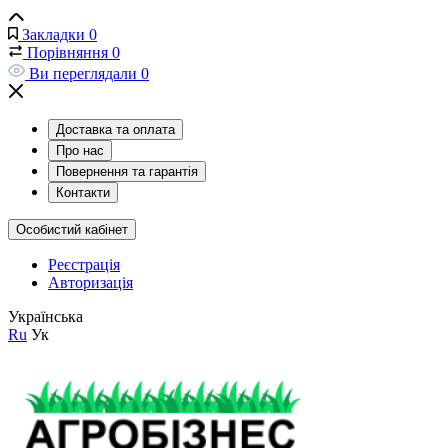
Закладки
0
Порівняння
0
Ви переглядали
0
Доставка та оплата
Про нас
Повернення та гарантія
Контакти
Особистий кабінет
Реєстрація
Авторизація
Українська
Ru
Ук