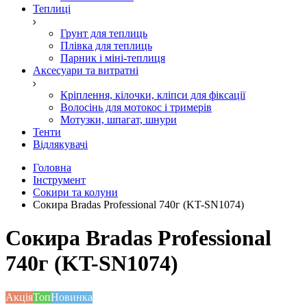
Теплиці
Грунт для теплиць
Плівка для теплиць
Парник і міні-теплиця
Аксесуари та витратні
Кріплення, кілочки, кліпси для фіксації
Волосінь для мотокос і тримерів
Мотузки, шпагат, шнури
Тенти
Відлякувачі
Головна
Інструмент
Сокири та колуни
Сокира Bradas Professional 740г (KT-SN1074)
Сокира Bradas Professional
740г (KT-SN1074)
Акція
Топ
Новинка