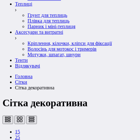
Теплиці
Грунт для теплиць
Плівка для теплиць
Парник і міні-теплиця
Аксесуари та витратні
Кріплення, кілочки, кліпси для фіксації
Волосінь для мотокос і тримерів
Мотузки, шпагат, шнури
Тенти
Відлякувачі
Головна
Сітки
Сітка декоративна
Сітка декоративна
15
25