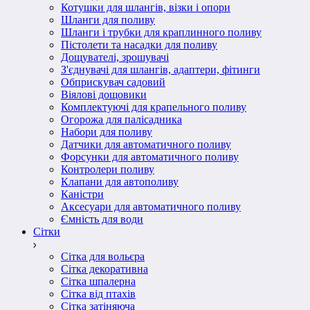
Котушки для шлангів, візки і опори
Шланги для поливу
Шланги і трубки для краплинного поливу
Пістолети та насадки для поливу
Дощувателі, зрошувачі
З'єднувачі для шлангів, адаптери, фітинги
Обприскувач садовий
Віялові дощовики
Комплектуючі для крапельного поливу
Огорожа для палісадника
Набори для поливу
Датчики для автоматичного поливу
Форсунки для автоматичного поливу
Контролери поливу
Клапани для автополиву
Каністри
Аксесуари для автоматичного поливу
Ємність для води
Сітки
Сітка для вольєра
Сітка декоративна
Сітка шпалерна
Сітка від птахів
Сітка затіняюча