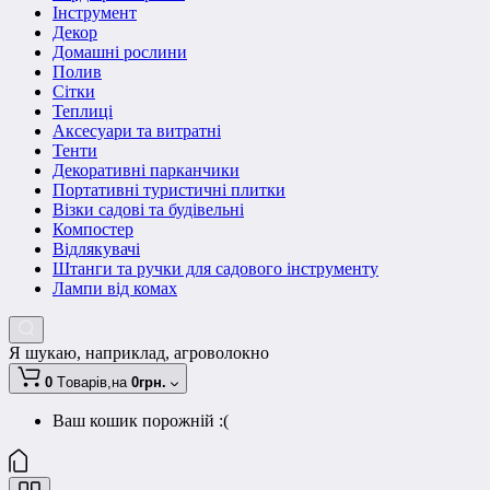
Інструмент
Декор
Домашні рослини
Полив
Сітки
Теплиці
Аксесуари та витратні
Тенти
Декоративні парканчики
Портативні туристичні плитки
Візки садові та будівельні
Компостер
Відлякувачі
Штанги та ручки для садового інструменту
Лампи від комах
Я шукаю, наприклад,
агроволокно
0
Tоварів,
на
0грн.
Ваш кошик порожній :(