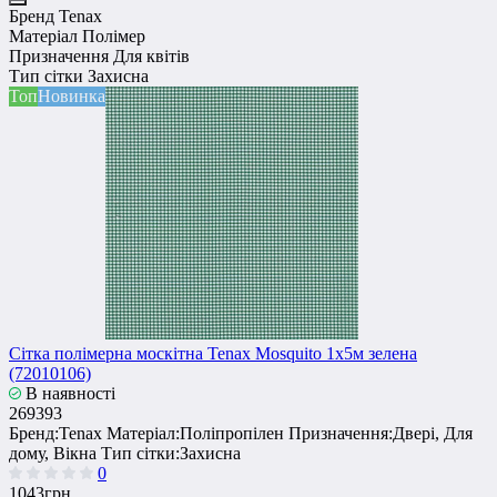
Бренд
Tenax
Матеріал
Полімер
Призначення
Для квітів
Тип сітки
Захисна
Топ
Новинка
Сітка полімерна москітна Tenax Mosquito 1х5м зелена
(72010106)
В наявності
269393
Бренд:
Tenax
Матеріал:
Поліпропілен
Призначення:
Двері, Для
дому, Вікна
Тип сітки:
Захисна
0
1043грн.