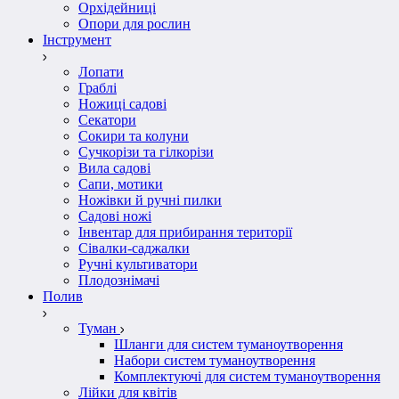
Орхідейниці
Опори для рослин
Інструмент
Лопати
Граблі
Ножиці садові
Секатори
Сокири та колуни
Сучкорізи та гілкорізи
Вила садові
Сапи, мотики
Ножівки й ручні пилки
Садові ножі
Інвентар для прибирання території
Сівалки-саджалки
Ручні культиватори
Плодознімачі
Полив
Туман
Шланги для систем туманоутворення
Набори систем туманоутворення
Комплектуючі для систем туманоутворення
Лійки для квітів