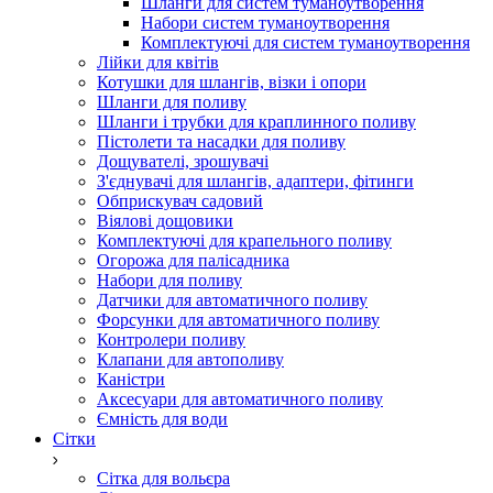
Шланги для систем туманоутворення
Набори систем туманоутворення
Комплектуючі для систем туманоутворення
Лійки для квітів
Котушки для шлангів, візки і опори
Шланги для поливу
Шланги і трубки для краплинного поливу
Пістолети та насадки для поливу
Дощувателі, зрошувачі
З'єднувачі для шлангів, адаптери, фітинги
Обприскувач садовий
Віялові дощовики
Комплектуючі для крапельного поливу
Огорожа для палісадника
Набори для поливу
Датчики для автоматичного поливу
Форсунки для автоматичного поливу
Контролери поливу
Клапани для автополиву
Каністри
Аксесуари для автоматичного поливу
Ємність для води
Сітки
Сітка для вольєра