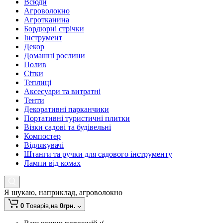
Всюди
Агроволокно
Агротканина
Бордюрні стрічки
Інструмент
Декор
Домашні рослини
Полив
Сітки
Теплиці
Аксесуари та витратні
Тенти
Декоративні парканчики
Портативні туристичні плитки
Візки садові та будівельні
Компостер
Відлякувачі
Штанги та ручки для садового інструменту
Лампи від комах
Я шукаю, наприклад,
агроволокно
0
Tоварів,
на
0грн.