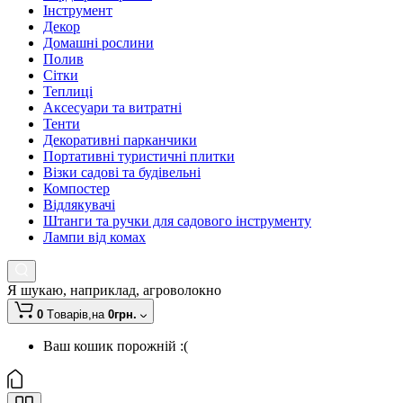
Інструмент
Декор
Домашні рослини
Полив
Сітки
Теплиці
Аксесуари та витратні
Тенти
Декоративні парканчики
Портативні туристичні плитки
Візки садові та будівельні
Компостер
Відлякувачі
Штанги та ручки для садового інструменту
Лампи від комах
Я шукаю, наприклад,
агроволокно
0
Tоварів,
на
0грн.
Ваш кошик порожній :(