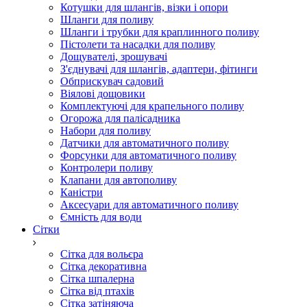
Котушки для шлангів, візки і опори
Шланги для поливу
Шланги і трубки для краплинного поливу
Пістолети та насадки для поливу
Дощувателі, зрошувачі
З'єднувачі для шлангів, адаптери, фітинги
Обприскувач садовий
Віялові дощовики
Комплектуючі для крапельного поливу
Огорожа для палісадника
Набори для поливу
Датчики для автоматичного поливу
Форсунки для автоматичного поливу
Контролери поливу
Клапани для автополиву
Каністри
Аксесуари для автоматичного поливу
Ємність для води
Сітки
Сітка для вольєра
Сітка декоративна
Сітка шпалерна
Сітка від птахів
Сітка затіняюча