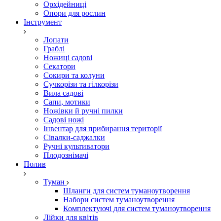
Орхідейниці
Опори для рослин
Інструмент
Лопати
Граблі
Ножиці садові
Секатори
Сокири та колуни
Сучкорізи та гілкорізи
Вила садові
Сапи, мотики
Ножівки й ручні пилки
Садові ножі
Інвентар для прибирання території
Сівалки-саджалки
Ручні культиватори
Плодознімачі
Полив
Туман
Шланги для систем туманоутворення
Набори систем туманоутворення
Комплектуючі для систем туманоутворення
Лійки для квітів