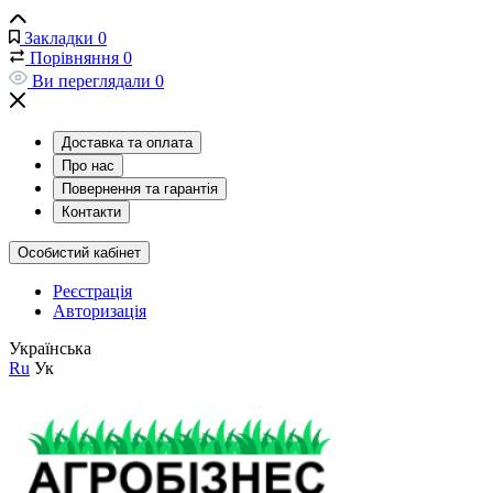
Закладки
0
Порівняння
0
Ви переглядали
0
Доставка та оплата
Про нас
Повернення та гарантія
Контакти
Особистий кабінет
Реєстрація
Авторизація
Українська
Ru
Ук