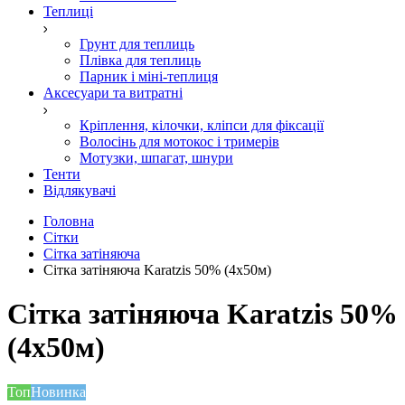
Теплиці
Грунт для теплиць
Плівка для теплиць
Парник і міні-теплиця
Аксесуари та витратні
Кріплення, кілочки, кліпси для фіксації
Волосінь для мотокос і тримерів
Мотузки, шпагат, шнури
Тенти
Відлякувачі
Головна
Сітки
Сітка затіняюча
Сітка затіняюча Karatzis 50% (4х50м)
Сітка затіняюча Karatzis 50%
(4х50м)
Топ
Новинка