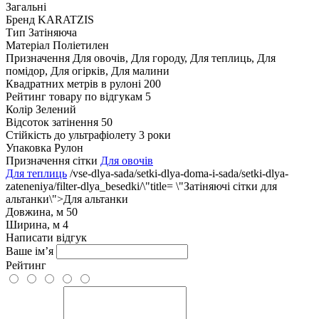
Загальні
Бренд
KARATZIS
Тип
Затіняюча
Матеріал
Поліетилен
Призначення
Для овочів, Для городу, Для теплиць, Для
помідор, Для огірків, Для малини
Квадратних метрів в рулоні
200
Рейтинг товару по відгукам
5
Колір
Зелений
Відсоток затінення
50
Стійкість до ультрафіолету
3 роки
Упаковка
Рулон
Призначення сітки
Для овочів
Для теплиць
/vse-dlya-sada/setki-dlya-doma-i-sada/setki-dlya-
zateneniya/filter-dlya_besedki/\"title= \"Затіняючі сітки для
альтанки\">Для альтанки
Довжина, м
50
Ширина, м
4
Написати відгук
Ваше ім’я
Рейтинг