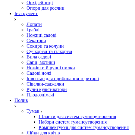
Орхідейниці
Опори для рослин
Інструмент
Лопати
Граблі
Ножиці садові
Секатори
Сокири та колуни
Сучкорізи та гілкорізи
Вила садові
Сапи, мотики
Ножівки й ручні пилки
Садові ножі
Інвентар для прибирання території
Сівалки-саджалки
Ручні культиватори
Плодознімачі
Полив
Туман
Шланги для систем туманоутворення
Набори систем туманоутворення
Комплектуючі для систем туманоутворення
Лійки для квітів