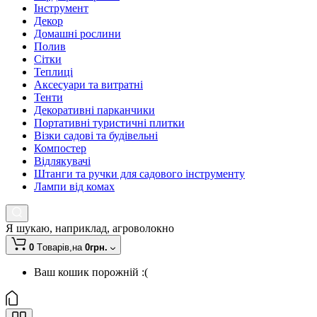
Інструмент
Декор
Домашні рослини
Полив
Сітки
Теплиці
Аксесуари та витратні
Тенти
Декоративні парканчики
Портативні туристичні плитки
Візки садові та будівельні
Компостер
Відлякувачі
Штанги та ручки для садового інструменту
Лампи від комах
Я шукаю, наприклад,
агроволокно
0
Tоварів,
на
0грн.
Ваш кошик порожній :(