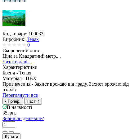
Код товару:
109033
Виробник:
Tenax
0
Скорочений опис
Ціна за Квадратний метр....
Читати далі...
Характеристики
Бренд -
Tenax
Матеріал -
ПВХ
Призначення -
Захист врожаю від граду, Захист врожаю від
птахів
Переглянути все
Попер.
Наст.
В наявності
35грн.
Знайшли дешевше?
Купити