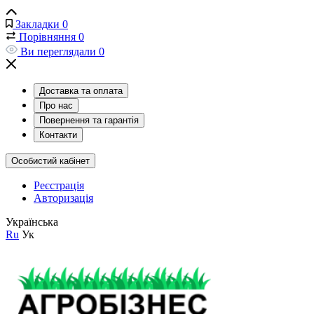
Закладки
0
Порівняння
0
Ви переглядали
0
Доставка та оплата
Про нас
Повернення та гарантія
Контакти
Особистий кабінет
Реєстрація
Авторизація
Українська
Ru
Ук