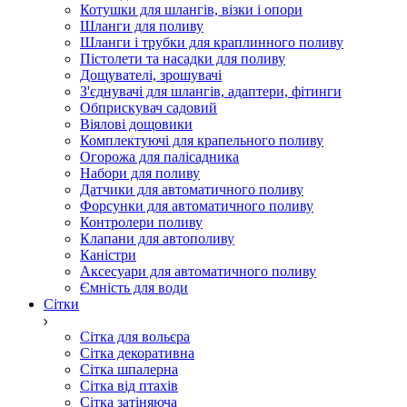
Котушки для шлангів, візки і опори
Шланги для поливу
Шланги і трубки для краплинного поливу
Пістолети та насадки для поливу
Дощувателі, зрошувачі
З'єднувачі для шлангів, адаптери, фітинги
Обприскувач садовий
Віялові дощовики
Комплектуючі для крапельного поливу
Огорожа для палісадника
Набори для поливу
Датчики для автоматичного поливу
Форсунки для автоматичного поливу
Контролери поливу
Клапани для автополиву
Каністри
Аксесуари для автоматичного поливу
Ємність для води
Сітки
Сітка для вольєра
Сітка декоративна
Сітка шпалерна
Сітка від птахів
Сітка затіняюча