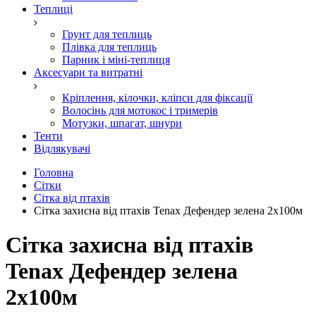
Теплиці
Грунт для теплиць
Плівка для теплиць
Парник і міні-теплиця
Аксесуари та витратні
Кріплення, кілочки, кліпси для фіксації
Волосінь для мотокос і тримерів
Мотузки, шпагат, шнури
Тенти
Відлякувачі
Головна
Сітки
Сітка від птахів
Сітка захисна від птахів Tenax Дефендер зелена 2х100м
Сітка захисна від птахів
Tenax Дефендер зелена
2х100м