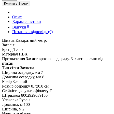
Купити в 1 клик
Опис
Характеристики
0
Відгуки
Питання - відповідь (0)
Ціна за Квадратний метр.
Загальні
Бренд
Tenax
Матеріал
ПВХ
Призначення
Захист врожаю від граду, Захист врожаю від
птахів
Тип сітки
Захисна
Ширина осередку, мм
7
Довжина осередку, мм
8
Колір
Зелений
Розмір осередку
0,7x0,8 см
Стійкість до ультрафіолету
Є
Штрихкод
8002929039156
Упаковка
Рулон
Довжина, м
100
Ширина, м
2
Написати відгук