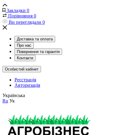
Закладки
0
Порівняння
0
Ви переглядали
0
Доставка та оплата
Про нас
Повернення та гарантія
Контакти
Особистий кабінет
Реєстрація
Авторизація
Українська
Ru
Ук