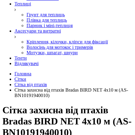
Теплиці
Грунт для теплиць
Плівка для теплиць
Парник і міні-теплиця
Аксесуари та витратні
Кріплення, кілочки, кліпси для фіксації
Волосінь для мотокос і тримерів
Мотузки, шпагат, шнури
Тенти
Відлякувачі
Головна
Сітки
Сітка від птахів
Сітка захисна від птахів Bradas BIRD NET 4х10 м (AS-
BN10191940010)
Сітка захисна від птахів
Bradas BIRD NET 4х10 м (AS-
BN10191940010)