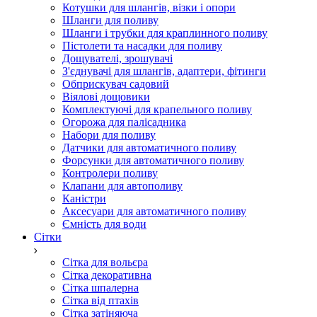
Котушки для шлангів, візки і опори
Шланги для поливу
Шланги і трубки для краплинного поливу
Пістолети та насадки для поливу
Дощувателі, зрошувачі
З'єднувачі для шлангів, адаптери, фітинги
Обприскувач садовий
Віялові дощовики
Комплектуючі для крапельного поливу
Огорожа для палісадника
Набори для поливу
Датчики для автоматичного поливу
Форсунки для автоматичного поливу
Контролери поливу
Клапани для автополиву
Каністри
Аксесуари для автоматичного поливу
Ємність для води
Сітки
Сітка для вольєра
Сітка декоративна
Сітка шпалерна
Сітка від птахів
Сітка затіняюча