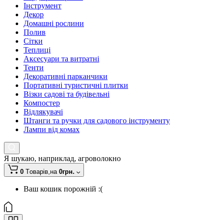
Інструмент
Декор
Домашні рослини
Полив
Сітки
Теплиці
Аксесуари та витратні
Тенти
Декоративні парканчики
Портативні туристичні плитки
Візки садові та будівельні
Компостер
Відлякувачі
Штанги та ручки для садового інструменту
Лампи від комах
Я шукаю, наприклад,
агроволокно
0
Tоварів,
на
0грн.
Ваш кошик порожній :(