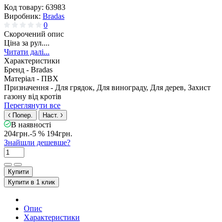
Код товару:
63983
Виробник:
Bradas
0
Скорочений опис
Ціна за рул....
Читати далі...
Характеристики
Бренд -
Bradas
Матеріал -
ПВХ
Призначення -
Для грядок, Для винограду, Для дерев, Захист
газону від кротів
Переглянути все
Попер.
Наст.
В наявності
204грн.
-5 %
194грн.
Знайшли дешевше?
Купити
Купити в 1 клик
Опис
Характеристики