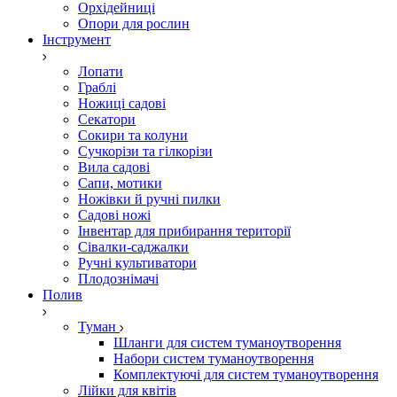
Орхідейниці
Опори для рослин
Інструмент
Лопати
Граблі
Ножиці садові
Секатори
Сокири та колуни
Сучкорізи та гілкорізи
Вила садові
Сапи, мотики
Ножівки й ручні пилки
Садові ножі
Інвентар для прибирання території
Сівалки-саджалки
Ручні культиватори
Плодознімачі
Полив
Туман
Шланги для систем туманоутворення
Набори систем туманоутворення
Комплектуючі для систем туманоутворення
Лійки для квітів