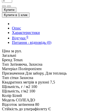
Купити
Купити в 1 клик
Опис
Характеристики
0
Відгуки
Питання - відповідь (0)
Ціна за рул.
Загальні
Бренд
Tenax
Тип
Затіняюча, Захисна
Матеріал
Поліпропілен
Призначення
Для забору, Для теплиць
Тип сітки
Захисна
Квадратних метрів в рулоні
7,5
Щільність, г / м2
100
Щільність, г/м2
100
Колір
Білий
Модель
СОЛЕАДО
Відсоток затінення
80
Стійкість до ультрафіолету
Є