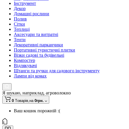
Інструмент
Декор
Домашні рослини
Полив
Сітки
Теплиці
Аксесуари та витратні
Тенти
Декоративні парканчики
Портативні туристичні плитки
Візки садові та будівельні
Компостер
Відлякувачі
Штанги та ручки для садового інструменту
Лампи від комах
Я шукаю, наприклад,
агроволокно
0
Tоварів,
на
0грн.
Ваш кошик порожній :(