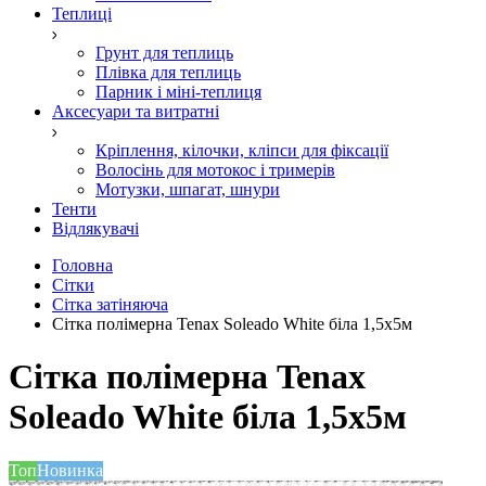
Теплиці
Грунт для теплиць
Плівка для теплиць
Парник і міні-теплиця
Аксесуари та витратні
Кріплення, кілочки, кліпси для фіксації
Волосінь для мотокос і тримерів
Мотузки, шпагат, шнури
Тенти
Відлякувачі
Головна
Сітки
Сітка затіняюча
Сітка полімерна Tenax Soleado White біла 1,5х5м
Сітка полімерна Tenax
Soleado White біла 1,5х5м
Топ
Новинка