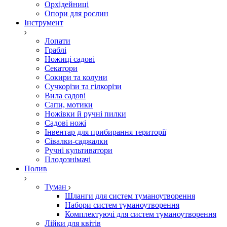
Орхідейниці
Опори для рослин
Інструмент
Лопати
Граблі
Ножиці садові
Секатори
Сокири та колуни
Сучкорізи та гілкорізи
Вила садові
Сапи, мотики
Ножівки й ручні пилки
Садові ножі
Інвентар для прибирання території
Сівалки-саджалки
Ручні культиватори
Плодознімачі
Полив
Туман
Шланги для систем туманоутворення
Набори систем туманоутворення
Комплектуючі для систем туманоутворення
Лійки для квітів