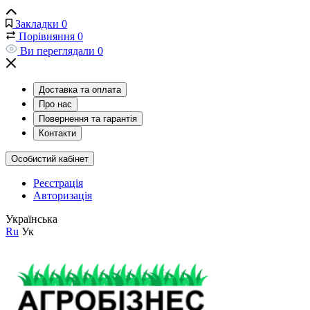
Закладки
0
Порівняння
0
Ви переглядали
0
Доставка та оплата
Про нас
Повернення та гарантія
Контакти
Особистий кабінет
Реєстрація
Авторизація
Українська
Ru
Ук