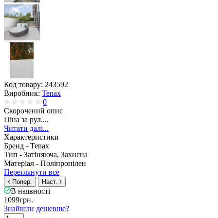
Код товару:
243592
Виробник:
Tenax
0
Скорочений опис
Ціна за рул....
Читати далі...
Характеристики
Бренд -
Tenax
Тип -
Затіняюча, Захисна
Матеріал -
Поліпропілен
Переглянути все
Попер.
Наст.
В наявності
1099грн.
Знайшли дешевше?