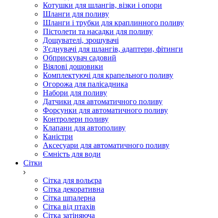
Котушки для шлангів, візки і опори
Шланги для поливу
Шланги і трубки для краплинного поливу
Пістолети та насадки для поливу
Дощувателі, зрошувачі
З'єднувачі для шлангів, адаптери, фітинги
Обприскувач садовий
Віялові дощовики
Комплектуючі для крапельного поливу
Огорожа для палісадника
Набори для поливу
Датчики для автоматичного поливу
Форсунки для автоматичного поливу
Контролери поливу
Клапани для автополиву
Каністри
Аксесуари для автоматичного поливу
Ємність для води
Сітки
Сітка для вольєра
Сітка декоративна
Сітка шпалерна
Сітка від птахів
Сітка затіняюча