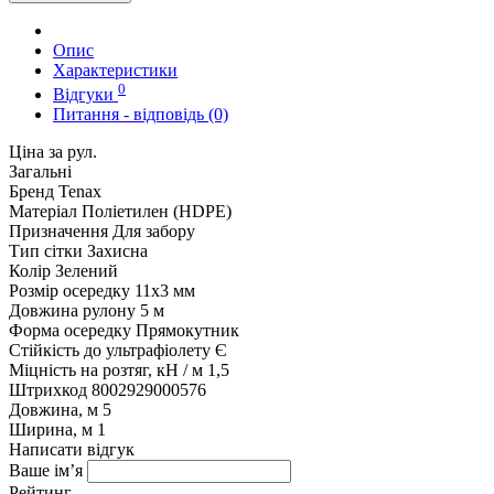
Опис
Характеристики
0
Відгуки
Питання - відповідь (0)
Ціна за рул.
Загальні
Бренд
Tenax
Матеріал
Поліетилен (HDPE)
Призначення
Для забору
Тип сітки
Захисна
Колір
Зелений
Розмір осередку
11x3 мм
Довжина рулону
5 м
Форма осередку
Прямокутник
Стійкість до ультрафіолету
Є
Міцність на розтяг, кН / м
1,5
Штрихкод
8002929000576
Довжина, м
5
Ширина, м
1
Написати відгук
Ваше ім’я
Рейтинг