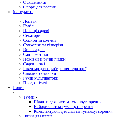
Орхідейниці
Опори для рослин
Інструмент
Лопати
Граблі
Ножиці садові
Секатори
Сокири та колуни
Сучкорізи та гілкорізи
Вила садові
Сапи, мотики
Ножівки й ручні пилки
Садові ножі
Інвентар для прибирання території
Сівалки-саджалки
Ручні культиватори
Плодознімачі
Полив
Туман
Шланги для систем туманоутворення
Набори систем туманоутворення
Комплектуючі для систем туманоутворення
Лійки для квітів