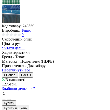
Код товару:
243569
Виробник:
Tenax
0
Скорочений опис
Ціна за рул....
Читати далі...
Характеристики
Бренд -
Tenax
Матеріал -
Поліетилен (HDPE)
Призначення -
Для забору
Переглянути все
Попер.
Наст.
В наявності
1275грн.
Знайшли дешевше?
Купити
Купити в 1 клик