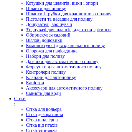
Котушки для шлангів, візки і опори
Шланги для поливу
Шланги і трубки для краплинного поливу
Пістолети та насадки для поливу
Дощувателі, зрошувачі
З'єднувачі для шлангів, адаптери, фітинги
Обприскувач садовий
Віялові дощовики
Комплектуючі для крапельного поливу
Огорожа для палісадника
Набори для поливу
Датчики для автоматичного поливу
Форсунки для автоматичного поливу
Контролери поливу
Клапани для автополиву
Каністри
Аксесуари для автоматичного поливу
Ємність для води
Сітки
Сітка для вольєра
Сітка декоративна
Сітка шпалерна
Сітка від птахів
Сітка затіняюча