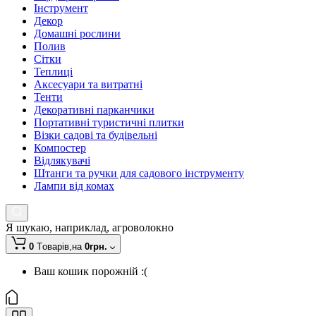
Інструмент
Декор
Домашні рослини
Полив
Сітки
Теплиці
Аксесуари та витратні
Тенти
Декоративні парканчики
Портативні туристичні плитки
Візки садові та будівельні
Компостер
Відлякувачі
Штанги та ручки для садового інструменту
Лампи від комах
Я шукаю, наприклад,
агроволокно
0
Tоварів,
на
0грн.
Ваш кошик порожній :(