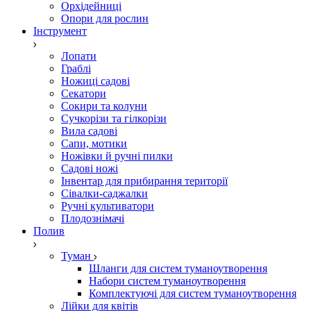
Орхідейниці
Опори для рослин
Інструмент
Лопати
Граблі
Ножиці садові
Секатори
Сокири та колуни
Сучкорізи та гілкорізи
Вила садові
Сапи, мотики
Ножівки й ручні пилки
Садові ножі
Інвентар для прибирання території
Сівалки-саджалки
Ручні культиватори
Плодознімачі
Полив
Туман
Шланги для систем туманоутворення
Набори систем туманоутворення
Комплектуючі для систем туманоутворення
Лійки для квітів