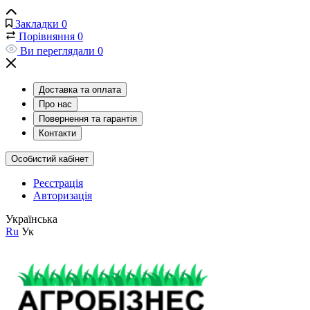
Закладки
0
Порівняння
0
Ви переглядали
0
Доставка та оплата
Про нас
Повернення та гарантія
Контакти
Особистий кабінет
Реєстрація
Авторизація
Українська
Ru
Ук