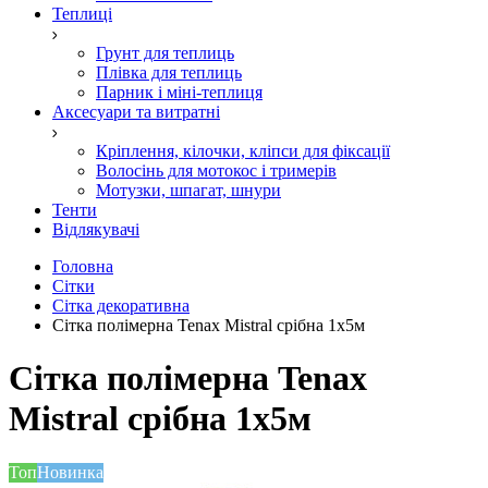
Теплиці
Грунт для теплиць
Плівка для теплиць
Парник і міні-теплиця
Аксесуари та витратні
Кріплення, кілочки, кліпси для фіксації
Волосінь для мотокос і тримерів
Мотузки, шпагат, шнури
Тенти
Відлякувачі
Головна
Сітки
Сітка декоративна
Сітка полімерна Tenax Mistral срібна 1х5м
Сітка полімерна Tenax
Mistral срібна 1х5м
Топ
Новинка