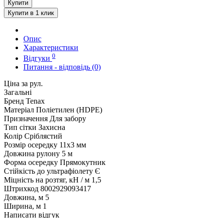
Купити
Купити в 1 клик
Опис
Характеристики
0
Відгуки
Питання - відповідь (0)
Ціна за рул.
Загальні
Бренд
Tenax
Матеріал
Поліетилен (HDPE)
Призначення
Для забору
Тип сітки
Захисна
Колір
Сріблястий
Розмір осередку
11x3 мм
Довжина рулону
5 м
Форма осередку
Прямокутник
Стійкість до ультрафіолету
Є
Міцність на розтяг, кН / м
1,5
Штрихкод
8002929093417
Довжина, м
5
Ширина, м
1
Написати відгук